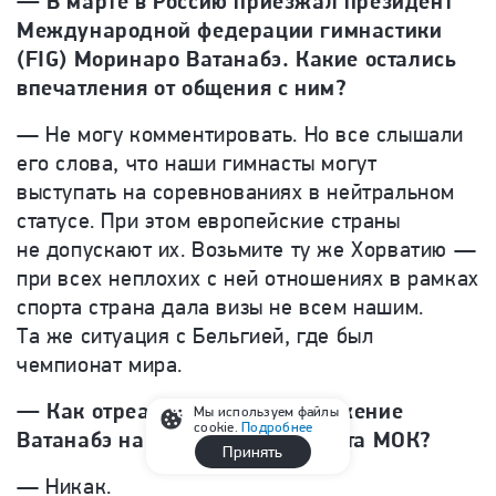
— В марте в Россию приезжал президент
Международной федерации гимнастики
(FIG) Моринаро Ватанабэ. Какие остались
впечатления от общения с ним?
— Не могу комментировать. Но все слышали
его слова, что наши гимнасты могут
выступать на соревнованиях в нейтральном
статусе. При этом европейские страны
не допускают их. Возьмите ту же Хорватию —
при всех неплохих с ней отношениях в рамках
спорта страна дала визы не всем нашим.
Та же ситуация с Бельгией, где был
чемпионат мира.
— Как отреагировали на поражение
Мы используем файлы
cookie.
Подробнее
Ватанабэ на выборах президента МОК?
Принять
— Никак.