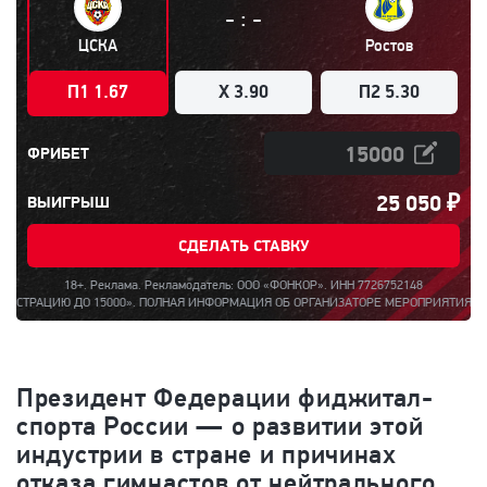
:
-
-
ЦСКА
Ростов
П1 1.67
X 3.90
П2 5.30
ФРИБЕТ
25 050
₽
ВЫИГРЫШ
СДЕЛАТЬ СТАВКУ
18+. Реклама. Рекламодатель: ООО «ФОНКОР». ИНН 7726752148
ЛНАЯ ИНФОРМАЦИЯ ОБ ОРГАНИЗАТОРЕ МЕРОПРИЯТИЯ, ПРАВИЛАХ ЕГО ПРОВЕДЕНИЯ, К
Президент Федерации фиджитал-
спорта России — о развитии этой
индустрии в стране и причинах
отказа гимнастов от нейтрального