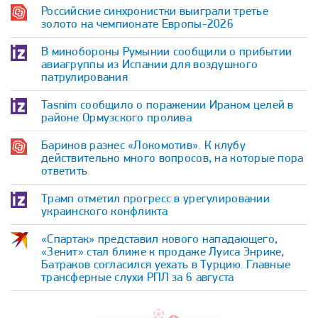
Российские синхронистки выиграли третье
золото на чемпионате Европы-2026
В минобороны Румынии сообщили о прибытии
авиагруппы из Испании для воздушного
патрулирования
Tasnim сообщило о поражении Ираном целей в
районе Ормузского пролива
Баринов разнес «Локомотив». К клубу
действительно много вопросов, на которые пора
ответить
Трамп отметил прогресс в урегулировании
украинского конфликта
«Спартак» представил нового нападающего,
«Зенит» стал ближе к продаже Луиса Энрике,
Батраков согласился уехать в Турцию. Главные
трансферные слухи РПЛ за 6 августа