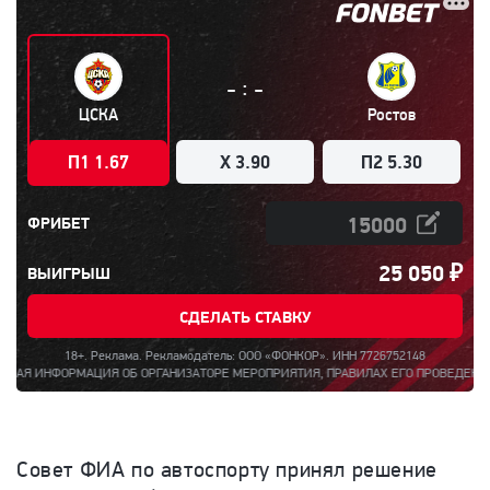
:
-
-
ЦСКА
Ростов
П1 1.67
X 3.90
П2 5.30
ФРИБЕТ
25 050
₽
ВЫИГРЫШ
СДЕЛАТЬ СТАВКУ
18+. Реклама. Рекламодатель: ООО «ФОНКОР». ИНН 7726752148
ОРМАЦИЯ ОБ ОРГАНИЗАТОРЕ МЕРОПРИЯТИЯ, ПРАВИЛАХ ЕГО ПРОВЕДЕНИЯ, КОЛИЧЕСТВ
Совет ФИА по автоспорту принял решение