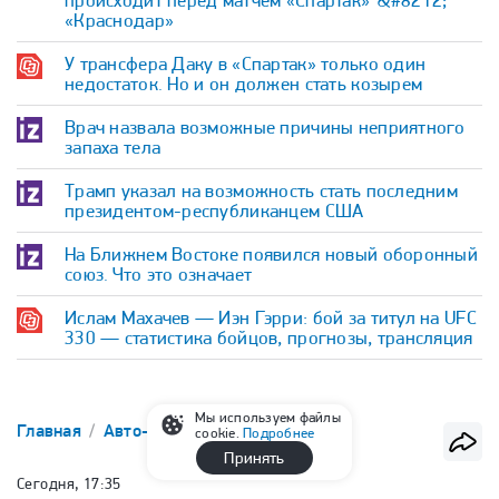
происходит перед матчем «Спартак» &#8212;
«Краснодар»
У трансфера Даку в «Спартак» только один
недостаток. Но и он должен стать козырем
Врач назвала возможные причины неприятного
запаха тела
Трамп указал на возможность стать последним
президентом-республиканцем США
На Ближнем Востоке появился новый оборонный
союз. Что это означает
Ислам Махачев — Иэн Гэрри: бой за титул на UFC
330 — статистика бойцов, прогнозы, трансляция
Мы используем файлы
Главная
Авто-мото
Автоспорт
cookie.
Подробнее
Принять
Сегодня, 17:35