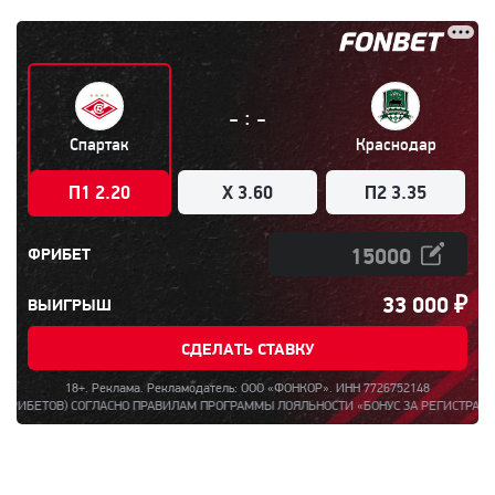
:
-
-
Спартак
Краснодар
П1 2.20
X 3.60
П2 3.35
ФРИБЕТ
33 000
₽
ВЫИГРЫШ
СДЕЛАТЬ СТАВКУ
18+. Реклама. Рекламодатель: ООО «ФОНКОР». ИНН 7726752148
ТОВ) СОГЛАСНО ПРАВИЛАМ ПРОГРАММЫ ЛОЯЛЬНОСТИ «БОНУС ЗА РЕГИСТРАЦИЮ ДО 1