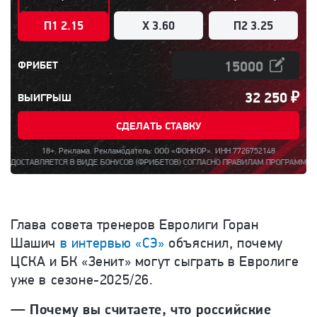
П1 2.15
X 3.60
П2 3.25
ФРИБЕТ
32 250
₽
ВЫИГРЫШ
СДЕЛАТЬ СТАВКУ
18+. Реклама. Рекламодатель: ООО «ФОНКОР». ИНН 7726752148
ВЛЯЕТСЯ В ВИДЕ БОНУСОВ (ФРИБЕТОВ) СОГЛАСНО ПРАВИЛАМ ПРОГРАММЫ ЛОЯЛЬНОСТ
Глава совета тренеров Евролиги Горан
Шашич
в интервью «СЭ»
объяснил, почему
ЦСКА и БК «Зенит» могут сыграть в Евролиге
уже в сезоне-2025/26.
— Почему вы считаете, что российские