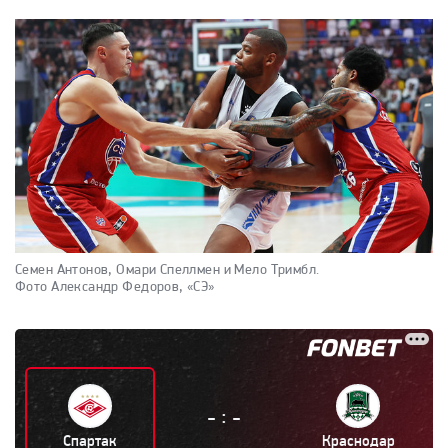
Семен Антонов, Омари Спеллмен и Мело Тримбл.
Фото Александр Федоров, «СЭ»
:
-
-
Спартак
Краснодар