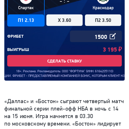
:
-
-
Спартак
Краснодар
П1 2.13
X 3.60
П2 3.50
ФРИБЕТ
3 195
₽
ВЫИГРЫШ
СДЕЛАТЬ СТАВКУ
18+. Реклама. Рекламодатель: ООО "ФОРТУНА" (ИНН: 6164205110)
 ФРИБЕТ - ПРЕДОСТАВЛЯЕМЫЙ КОМПАНИЕЙ БОНУС, КОТОРЫМ КЛИЕНТ КОМПАНИИ МОЖЕ
«Даллас» и «Бостон» сыграют четвертый матч
финальной серии плей-офф НБА в ночь с 14
на 15 июня. Игра начнется в 03.30
по московскому времени. «Бостон» лидирует