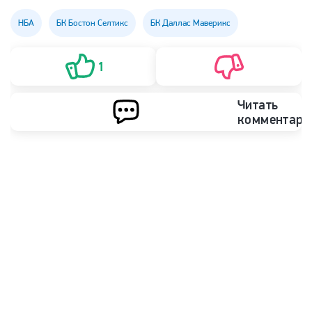
НБА
БК Бостон Селтикс
БК Даллас Маверикс
1
Читать
комментари