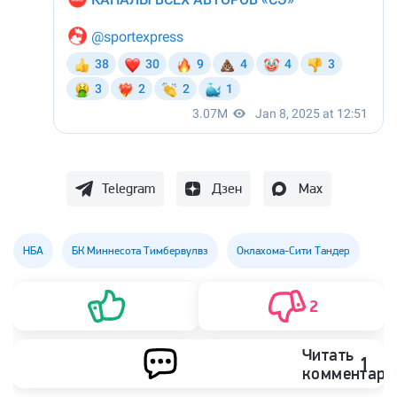
Telegram
Дзен
Max
НБА
БК Миннесота Тимбервулвз
Оклахома-Сити Тандер
2
Читать
1
комментари