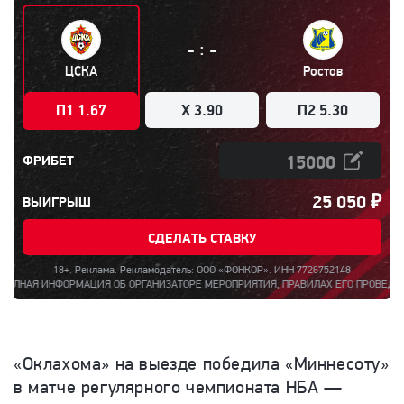
:
-
-
ЦСКА
Ростов
П1 1.67
X 3.90
П2 5.30
ФРИБЕТ
25 050
₽
ВЫИГРЫШ
СДЕЛАТЬ СТАВКУ
18+. Реклама. Рекламодатель: ООО «ФОНКОР». ИНН 7726752148
Я ИНФОРМАЦИЯ ОБ ОРГАНИЗАТОРЕ МЕРОПРИЯТИЯ, ПРАВИЛАХ ЕГО ПРОВЕДЕНИЯ, КОЛИ
«Оклахома» на выезде победила «Миннесоту»
в матче регулярного чемпионата НБА —