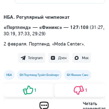
НБА. Регулярный чемпионат
«Портленд» — «Финикс» — 127:108
(31:27,
30:19, 37:33, 29:29)
2 февраля. Портленд. «Moda Center».
Telegram
Дзен
Max
НБА
БК Портленд Трэйл Блэйзерс
БК Финикс Санс
1
1
Читать
комментари