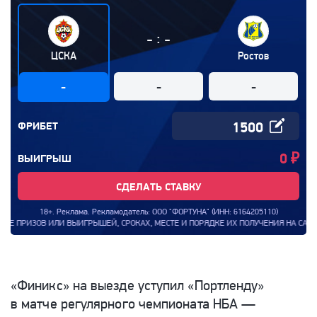
:
-
-
ЦСКА
Ростов
-
-
-
ФРИБЕТ
0
₽
ВЫИГРЫШ
СДЕЛАТЬ СТАВКУ
18+. Реклама. Рекламодатель: ООО "ФОРТУНА" (ИНН: 6164205110)
ЕСТВЕ ПРИЗОВ ИЛИ ВЫИГРЫШЕЙ, СРОКАХ, МЕСТЕ И ПОРЯДКЕ ИХ ПОЛУЧЕНИЯ НА САЙ
«Финикс» на выезде уступил «Портленду»
в матче регулярного чемпионата НБА —