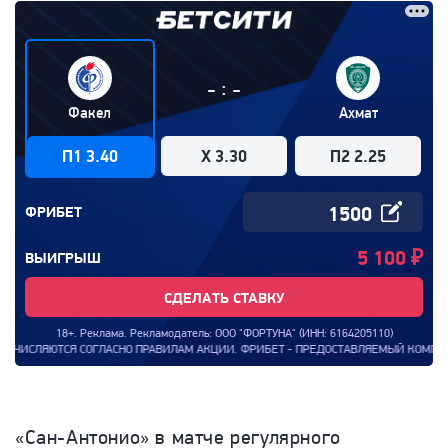
:
-
-
Факел
Ахмат
П1 3.40
X 3.30
П2 2.25
ФРИБЕТ
5 100
₽
ВЫИГРЫШ
СДЕЛАТЬ СТАВКУ
18+. Реклама. Рекламодатель: ООО "ФОРТУНА" (ИНН: 6164205110)
ЛЯЮТСЯ СОГЛАСНО ПРАВИЛАМ АКЦИИ. ФРИБЕТ - ПРЕДОСТАВЛЯЕМЫЙ КОМПАНИЕЙ БОНУ
«Сан-Антонио» в матче регулярного