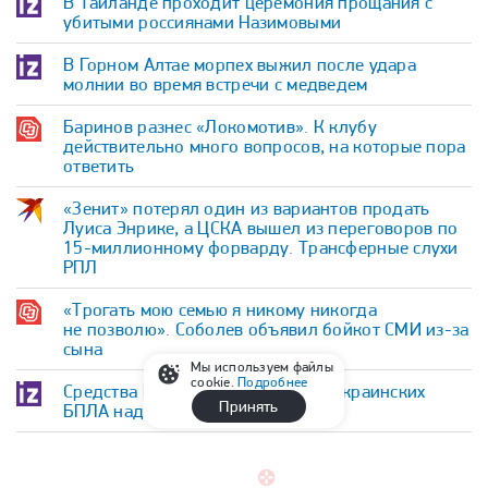
В Таиланде проходит церемония прощания с
убитыми россиянами Назимовыми
В Горном Алтае морпех выжил после удара
молнии во время встречи с медведем
Баринов разнес «Локомотив». К клубу
действительно много вопросов, на которые пора
ответить
«Зенит» потерял один из вариантов продать
Луиса Энрике, а ЦСКА вышел из переговоров по
15-миллионному форварду. Трансферные слухи
РПЛ
«Трогать мою семью я никому никогда
не позволю». Соболев объявил бойкот СМИ из-за
сына
Мы используем файлы
cookie.
Подробнее
Средства ПВО за ночь сбили 605 украинских
Принять
БПЛА над регионами России