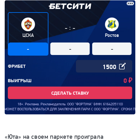
:
-
-
ЦСКА
Ростов
-
-
-
ФРИБЕТ
0
₽
ВЫИГРЫШ
СДЕЛАТЬ СТАВКУ
18+. Реклама. Рекламодатель: ООО "ФОРТУНА" (ИНН: 6164205110)
ВОСПОЛЬЗОВАТЬСЯ ДЛЯ ЗАКЛЮЧЕНИЯ ПАРИ С ООО "ФОРТУНА". СРОКИ ПРОВЕДЕНИЯ А
«Юта» на своем паркете проиграла