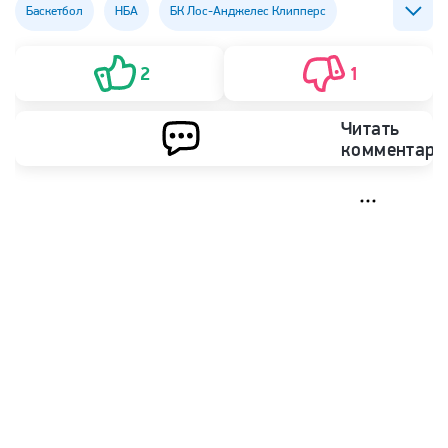
Баскетбол
НБА
БК Лос-Анджелес Клипперс
БК Юта Джаз
2
1
Читать
комментари