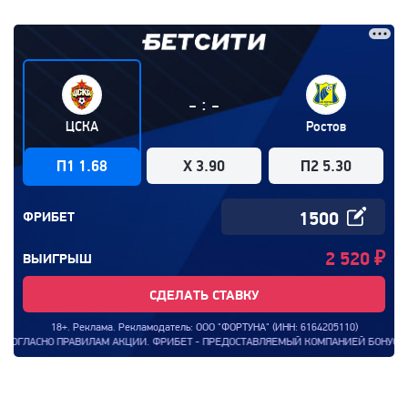
:
-
-
ЦСКА
Ростов
П1 1.68
X 3.90
П2 5.30
ФРИБЕТ
2 520
₽
ВЫИГРЫШ
СДЕЛАТЬ СТАВКУ
18+. Реклама. Рекламодатель: ООО "ФОРТУНА" (ИНН: 6164205110)
СНО ПРАВИЛАМ АКЦИИ. ФРИБЕТ - ПРЕДОСТАВЛЯЕМЫЙ КОМПАНИЕЙ БОНУС, КОТОРЫМ 