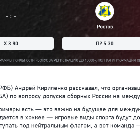
:
-
-
Ростов
X 3.90
П2 5.30
ТИ «БОНУС ЗА РЕГИСТРАЦИЮ ДО 15000». ПОЛНАЯ ИНФОРМАЦИЯ ОБ ОРГАНИЗАТОРЕ 
РФБ) Андрей Кириленко рассказал, что организац
А) по вопросу допуска сборных России на между
 примеры есть — это важно на будущее для межд
уждается в хоккее — игровые виды спорта будут 
тупать под нейтральным флагом, а вот команда 
.