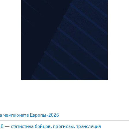
на чемпионате Европы-2026
30 — статистика бойцов, прогнозы, трансляция