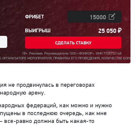
ФРИБЕТ
25 050
₽
ВЫИГРЫШ
СДЕЛАТЬ СТАВКУ
18+. Реклама. Рекламодатель: ООО «ФОНКОР». ИНН 7726752148
МЕРОПРИЯТИЯ, ПРАВИЛАХ ЕГО ПРОВЕДЕНИЯ, КОЛИЧЕСТВЕ БОНУСОВ ПО РЕЗУЛЬТАТАМ
ия не продвинулась в переговорах
народную арену.
ународных федераций, как можно и нужно
допущены в последн
юю очередь, как мне
— все-равно должна быть какая-то