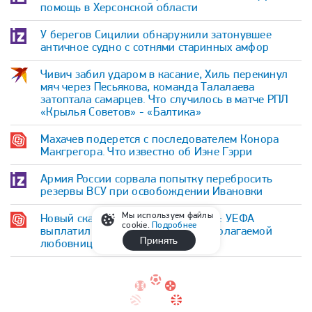
помощь в Херсонской области
У берегов Сицилии обнаружили затонувшее
античное судно с сотнями старинных амфор
Чивич забил ударом в касание, Хиль перекинул
мяч через Песьякова, команда Талалаева
затоптала самарцев. Что случилось в матче РПЛ
«Крылья Советов» - «Балтика»
Махачев подерется с последователем Конора
Макгрегора. Что известно об Иэне Гэрри
Армия России сорвала попытку перебросить
резервы ВСУ при освобождении Ивановки
Мы используем файлы
Новый скандал вокруг Инфантино: УЕФА
cookie.
Подробнее
выплатил компенсации его предполагаемой
Принять
любовнице