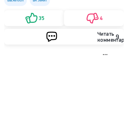
Баскетбол
БК Зенит
35
4
Читать
9
комментари