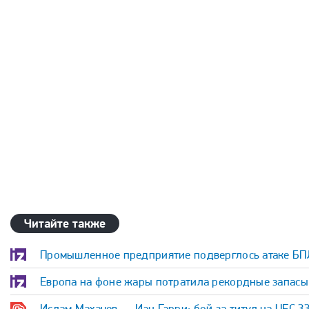
Читайте также
Промышленное предприятие подверглось атаке БП
Европа на фоне жары потратила рекордные запасы 
Ислам Махачев — Иэн Гэрри: бой за титул на UFC 3