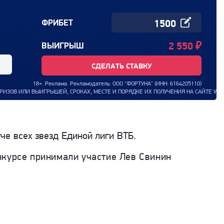
ФРИБЕТ
2 550
₽
ВЫИГРЫШ
СДЕЛАТЬ СТАВКУ
18+. Реклама. Рекламодатель: ООО "ФОРТУНА" (ИНН: 6164205110)
ЛИ ВЫИГРЫШЕЙ, СРОКАХ, МЕСТЕ И ПОРЯДКЕ ИХ ПОЛУЧЕНИЯ НА САЙТЕ WWW.BETCITY
е всех звезд Единой лиги ВТБ.
нкурсе принимали участие
Лев Свинин