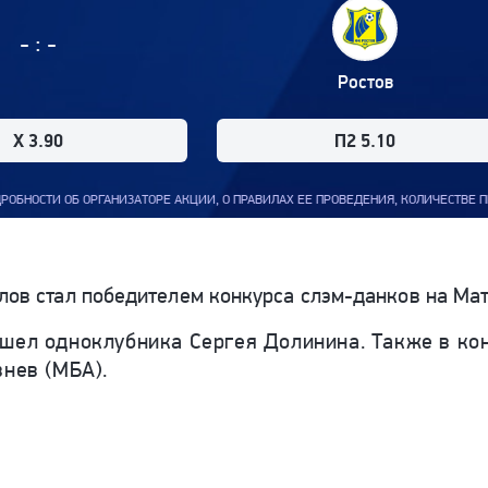
:
-
-
Ростов
X 3.90
П2 5.10
И ОБ ОРГАНИЗАТОРЕ АКЦИИ, О ПРАВИЛАХ ЕЕ ПРОВЕДЕНИЯ, КОЛИЧЕСТВЕ ПРИЗОВ И
ов стал победителем конкурса слэм-данков на Матч
ошел одноклубника Сергея Долинина.
Также в ко
внев (МБА).