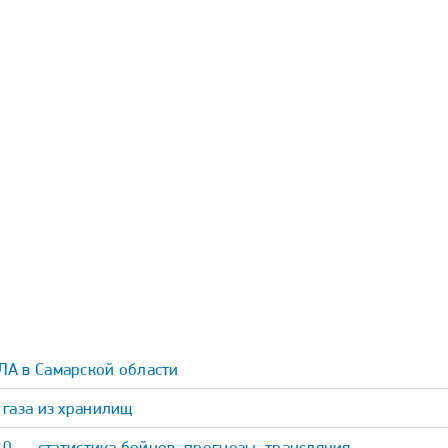
ЛА в Самарской области
газа из хранилищ
30 — статистика бойцов, прогнозы, трансляция