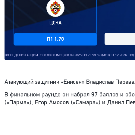
ЦСКА
П1 1.70
И: С 00:00:00 (МСК) 08.09.2025 ПО 23:59:59 (МСК) 31.12.2026. ПОДРОБНОСТ
Атакующий защитник «Енисея» Владислав Перевал
В финальном раунде он набрал 97 баллов и об
(«Парма»), Егор Амосов («Самара») и Данил Пе