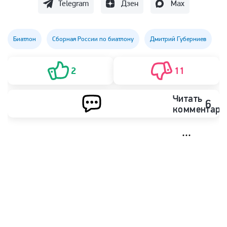
Telegram
Дзен
Max
Биатлон
Сборная России по биатлону
Дмитрий Губерниев
2
11
Читать
6
комментари