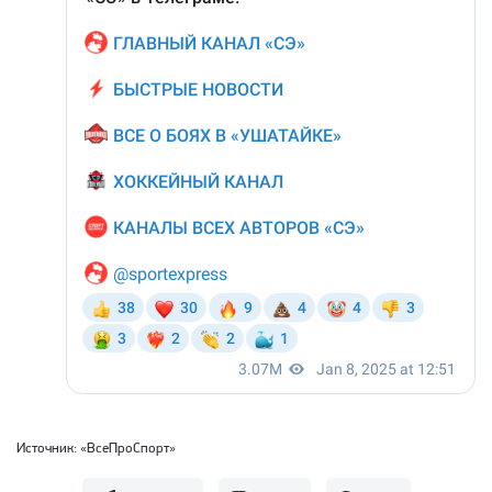
Источник:
«ВсеПроСпорт»