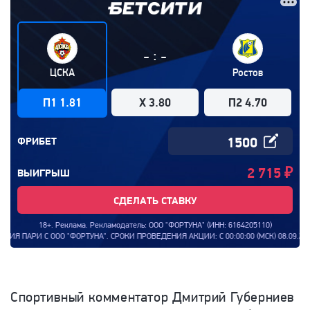
:
-
-
ЦСКА
Ростов
П1 1.81
X 3.80
П2 4.70
ФРИБЕТ
2 715
₽
ВЫИГРЫШ
СДЕЛАТЬ СТАВКУ
18+. Реклама. Рекламодатель: ООО "ФОРТУНА" (ИНН: 6164205110)
 ООО "ФОРТУНА". СРОКИ ПРОВЕДЕНИЯ АКЦИИ: С 00:00:00 (МСК) 08.09.2025 ПО
Спортивный комментатор Дмитрий Губерниев