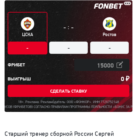
:
-
-
ЦСКА
Ростов
-
-
-
ФРИБЕТ
0
₽
ВЫИГРЫШ
СДЕЛАТЬ СТАВКУ
18+. Реклама. Рекламодатель: ООО «ФОНКОР». ИНН 7726752148
(ФРИБЕТОВ) СОГЛАСНО ПРАВИЛАМ ПРОГРАММЫ ЛОЯЛЬНОСТИ «БОНУС ЗА РЕГИСТРАЦИЮ
Старший тренер сборной России Сергей