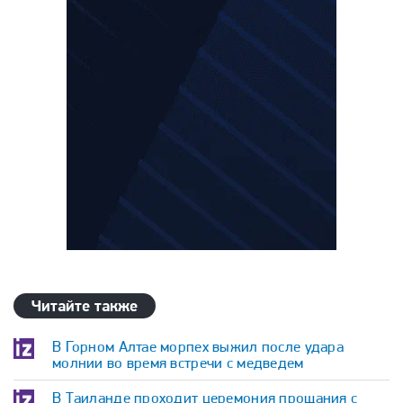
Читайте также
В Горном Алтае морпех выжил после удара
молнии во время встречи с медведем
В Таиланде проходит церемония прощания с