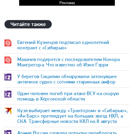
Реклама
Читайте также
Евгений Кузнецов подписал однолетний
контракт с «Сибирью»
Махачев подерется с последователем Конора
Макгрегора. Что известно об Иэне Гэрри
У берегов Сицилии обнаружили затонувшее
античное судно с сотнями старинных амфор
Один человек погиб при атаке ВСУ на скорую
помощь в Херсонской области
Кузя выбирает между «Трактором» и «Сибирью»,
«Ак Барс» претендует на больших звезд НХЛ, а
СКА. Трансферные новости КХЛ на 8 августа
Армия России сорвала попытку перебросить