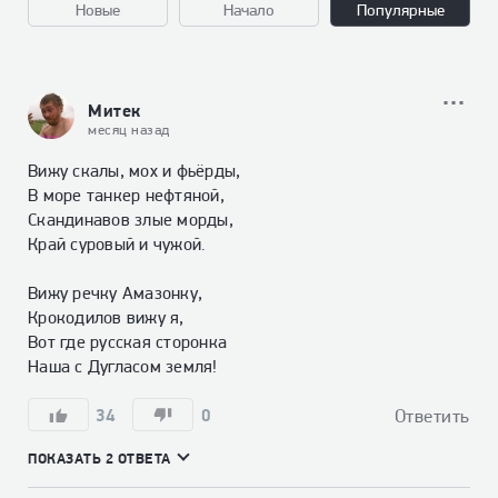
Новые
Начало
Популярные
Митек
месяц назад
Вижу скалы, мох и фьёрды,

В море танкер нефтяной,

Скандинавов злые морды,

Край суровый и чужой.

Вижу речку Амазонку,

Крокодилов вижу я,

Вот где русская сторонка

Наша с Дугласом земля!
34
0
Ответить
ПОКАЗАТЬ 2 ОТВЕТА