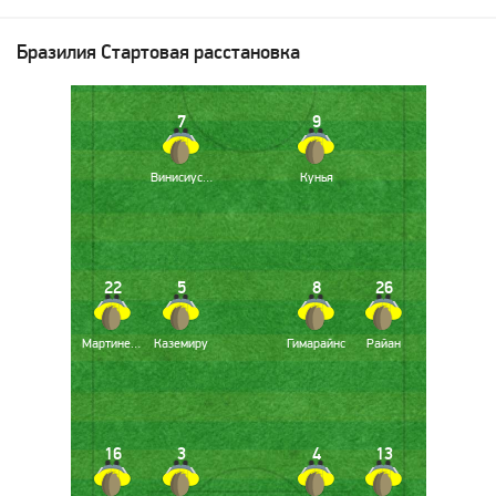
Бразилия
Стартовая расстановка
7
9
Винисиус Жуниор
Кунья
22
5
8
26
Мартинелли
Каземиру
Гимарайнс
Райан
16
3
4
13