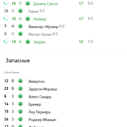
18
6.0
П.
67'
Данилу Сантос
26
П.
5.5
Райан
10
6.5
Н.
67'
Неймар
7
Н.
6.0
Винисиус Жуниор
9
Н.
6.0
Матеус Кунья
19
5.0
Н.
58'
Эндрик
Запасные
Игрок
Оценка
12
В.
Вевертон
23
В.
Эдерсон Мораеш
6
З.
Алекс Сандру
14
З.
Бремер
15
З.
Леу Перейра
24
З.
Роджер Ибаньес
17
П.