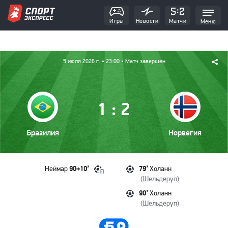
Игры
Новости
Матчи
Меню
5 июля 2026 г.
• 23:00
• Матч завершен
:
1
2
Бразилия
Норвегия
90+10’
79’
Неймар
Холанн
П
(
Шельдеруп
)
90’
Холанн
(
Шельдеруп
)