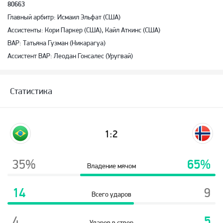
80663
Главный арбитр: Исмаил Эльфат (США)
Ассистенты: Кори Паркер (США), Кайл Аткинс (США)
ВАР: Татьяна Гузман (Никарагуа)
Ассистент ВАР: Леодан Гонсалес (Уругвай)
Статистика
1:2
35%
65%
Владение мячом
14
9
Всего ударов
4
5
Ударов в створ