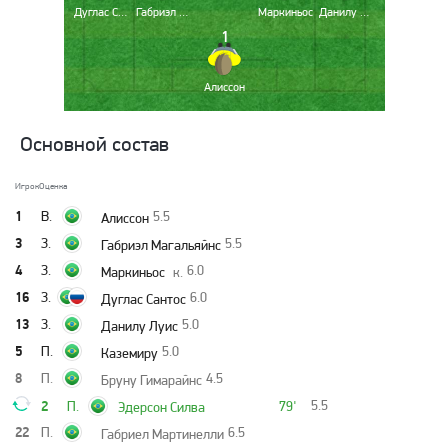
Дуглас Сантос
Габриэл Магальяйнс
Маркиньос
Данилу Луис
1
Алиссон
Основной состав
Игрок
Оценка
1
В.
5.5
Алиссон
3
З.
5.5
Габриэл Магальяйнс
4
З.
6.0
Маркиньос
к.
16
З.
6.0
Дуглас Сантос
13
З.
5.0
Данилу Луис
5
П.
5.0
Каземиру
8
П.
4.5
Бруну Гимарайнс
2
5.5
П.
79'
Эдерсон Силва
22
П.
6.5
Габриел Мартинелли