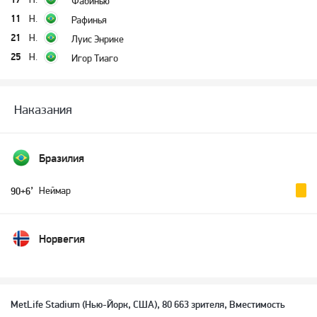
Фабинью
11
Н.
Рафинья
21
Н.
Луис Энрике
25
Н.
Игор Тиаго
Наказания
Бразилия
Неймар
90+6’
Норвегия
MetLife Stadium (Нью-Йорк, США), 80 663 зрителя, Вместимость