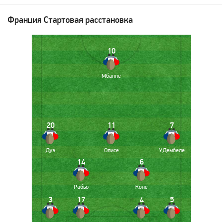
Франция
Стартовая расстановка
10
Мбаппе
20
11
7
Дуэ
Олисе
У.Дембеле
14
6
Рабьо
Коне
3
17
4
5