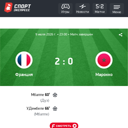
Игры
Новости
Матчи
Меню
9 июля 2026 г.
• 23:00
• Матч завершен
:
2
0
Франция
Марокко
60’
Мбаппе
(
Дуэ
)
66’
У.Дембеле
(
Мбаппе
)