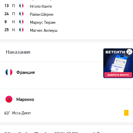
13
П.
Нголо Канте
24
П.
Райан Шерки
9
Н.
Маркус Тюрам
25
Н.
Магнес Аклиуш
Наказания
Франция
Марокко
Исса Диоп
63’