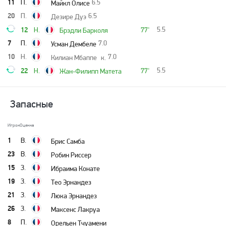
11
П.
6.5
Майкл Олисе
20
П.
6.5
Дезире Дуэ
12
5.5
Н.
77'
Брэдли Барколя
7
П.
7.0
Усман Дембеле
10
Н.
7.0
Килиан Мбаппе
к.
22
5.5
Н.
77'
Жан-Филипп Матета
Запасные
Игрок
Оценка
1
В.
Брис Самба
23
В.
Робин Риссер
15
З.
Ибраима Конате
19
З.
Тео Эрнандез
21
З.
Люка Эрнандез
26
З.
Максенс Лакруа
8
П.
Орельен Тчуамени