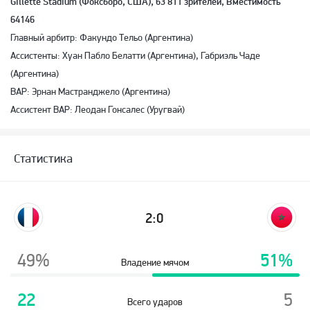
Gillette Stadium (Фоксборо, США), 63 811 зрителей, Вместимость
64146
Главный арбитр: Факундо Тельо (Аргентина)
Ассистенты: Хуан Пабло Белатти (Аргентина), Габриэль Чаде
(Аргентина)
ВАР: Эрнан Мастранджело (Аргентина)
Ассистент ВАР: Леодан Гонсалес (Уругвай)
Статистика
2:0
49%
51%
Владение мячом
22
5
Всего ударов