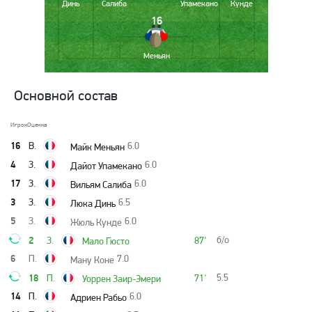
Динь
Салиба
Упамекано
Кунде
16
Меньян
Основной состав
Игрок
Оценка
16
В.
6.0
Майк Меньян
4
З.
6.0
Дайот Упамекано
17
З.
6.0
Вильям Салиба
3
З.
6.5
Люка Динь
5
З.
6.0
Жюль Кунде
2
б/о
З.
87'
Мало Гюсто
6
П.
7.0
Ману Коне
18
5.5
П.
71'
Уоррен Заир-Эмери
14
П.
6.0
Адриен Рабьо