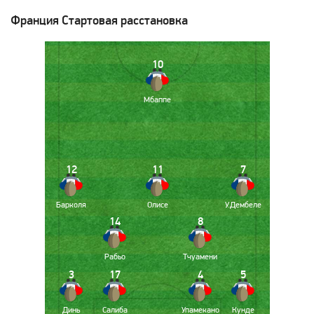
Франция
Стартовая расстановка
10
Мбаппе
12
11
7
Барколя
Олисе
У.Дембеле
14
8
Рабьо
Тчуамени
3
17
4
5
Динь
Салиба
Упамекано
Кунде