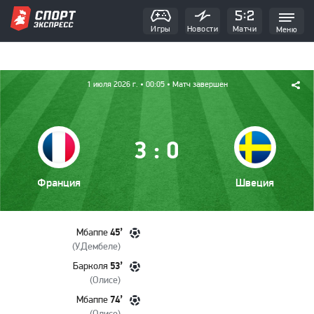
Игры
Новости
Матчи
Меню
1 июля 2026 г.
• 00:05
• Матч завершен
:
3
0
Франция
Швеция
45’
Мбаппе
(
У.Дембеле
)
53’
Барколя
(
Олисе
)
74’
Мбаппе
(
Олисе
)