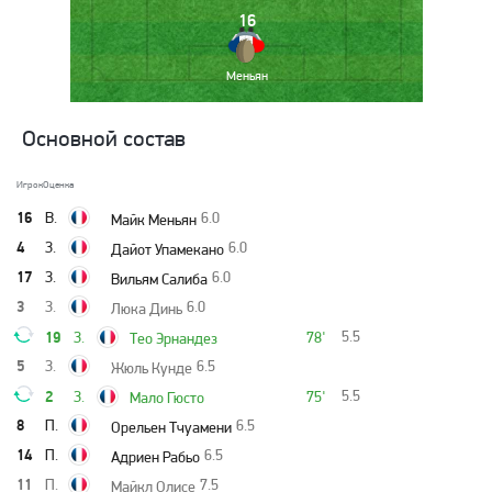
16
Меньян
Основной состав
Игрок
Оценка
16
В.
6.0
Майк Меньян
4
З.
6.0
Дайот Упамекано
17
З.
6.0
Вильям Салиба
3
З.
6.0
Люка Динь
19
5.5
З.
78'
Тео Эрнандез
5
З.
6.5
Жюль Кунде
2
5.5
З.
75'
Мало Гюсто
8
П.
6.5
Орельен Тчуамени
14
П.
6.5
Адриен Рабьо
11
П.
7.5
Майкл Олисе