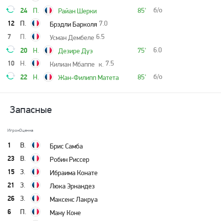
24
б/о
П.
85'
Райан Шерки
12
П.
7.0
Брэдли Барколя
7
П.
6.5
Усман Дембеле
20
6.0
Н.
75'
Дезире Дуэ
10
Н.
7.5
Килиан Мбаппе
к.
22
б/о
Н.
85'
Жан-Филипп Матета
Запасные
Игрок
Оценка
1
В.
Брис Самба
23
В.
Робин Риссер
15
З.
Ибраима Конате
21
З.
Люка Эрнандез
26
З.
Максенс Лакруа
6
П.
Ману Коне