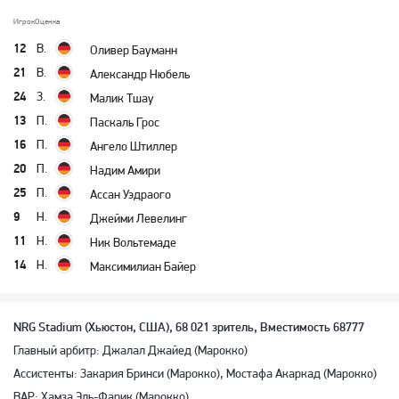
Игрок
Оценка
12
В.
Оливер Бауманн
21
В.
Александр Нюбель
24
З.
Малик Тшау
13
П.
Паскаль Грос
16
П.
Ангело Штиллер
20
П.
Надим Амири
25
П.
Ассан Уэдраого
9
Н.
Джейми Левелинг
11
Н.
Ник Вольтемаде
14
Н.
Максимилиан Байер
NRG Stadium (Хьюстон, США), 68 021 зритель, Вместимость 68777
Главный арбитр: Джалал Джайед (Марокко)
Ассистенты: Закария Бринси (Марокко), Мостафа Акаркад (Марокко)
ВАР: Хамза Эль-Фарик (Марокко)