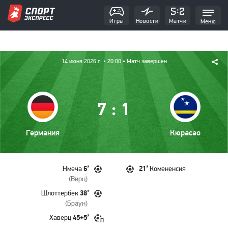
Игры
Новости
Матчи
Меню
14 июня 2026 г.
• 20:00
• Матч завершен
:
7
1
Германия
Кюрасао
6’
21’
Нмеча
Комененсия
(
Вирц
)
38’
Шлоттербек
(
Браун
)
45+5’
Хаверц
П