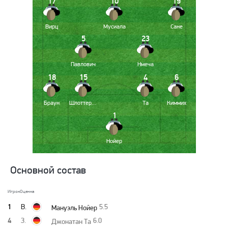
17
10
19
Вирц
Мусиала
Сане
5
23
Павлович
Нмеча
18
15
4
6
Браун
Шлоттербек
Та
Киммих
1
Нойер
Основной состав
Игрок
Оценка
1
В.
5.5
Мануэль Нойер
4
З.
6.0
Джонатан Та