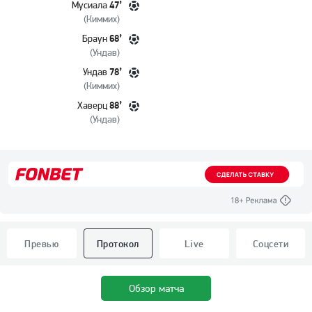
47’
Мусиала
(
Киммих
)
68’
Браун
(
Ундав
)
78’
Ундав
(
Киммих
)
88’
Хаверц
(
Ундав
)
Превью
Протокол
Live
Соцсети
Обзор матча