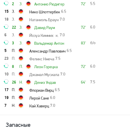
2
5.5
З.
72'
Антонио Рюдигер
15
З.
6.5
Нико Шлоттербек
18
З.
7.0
Натаниэль Браун
22
6.0
З.
72'
Давид Раум
6
З.
7.0
Йозуа Киммих
к.
3
б/о
З.
83'
Вальдемар Антон
5
П.
6.5
Александр Павлович
23
П.
7.5
Феликс Нмеча
8
6.0
П.
72'
Леон Горецка
10
П.
7.0
Джамал Мусиала
26
7.5
Н.
64'
Дениз Ундав
17
П.
6.5
Флориан Вирц
19
П.
6.0
Лерой Сане
7
Н.
7.0
Кай Хаверц
Запасные