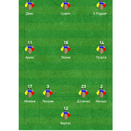
Диас
Суарес
Х.Родригес
11
16
14
Ариас
Лерма
Пуэрта
17
3
23
2
Мохика
Лукуми
Д.Санчес
Муньос
12
Варгас