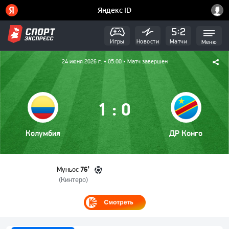
Игры
Новости
Матчи
Меню
24 июня 2026 г.
• 05:00
• Матч завершен
:
1
0
Колумбия
ДР Конго
76’
Муньос
(
Кинтеро
)