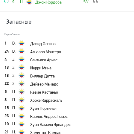
9
5.5
Н.
58'
Джон Кордоба
Запасные
Игрок
Оценка
1
В.
Давид Оспина
24
В.
Альваро Монтеро
4
З.
Сантьяго Ариас
13
З.
Йерри Мина
18
З.
Виллер Дитта
22
З.
Дейвер Мачадо
5
П.
Кевин Кастаньо
8
П.
Хорхе Карраскаль
15
П.
Хуан Портилья
26
Н.
Карлос Андрес Гомес
19
Н.
Хуан Камило Эрнандес
21
Н.
Хаминтон Кампас