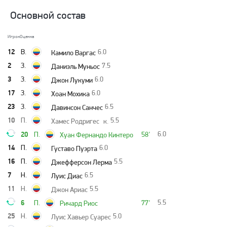
Основной состав
Игрок
Оценка
12
В.
6.0
Камило Варгас
2
З.
7.5
Даниэль Муньос
3
З.
6.0
Джон Лукуми
17
З.
6.0
Хоан Мохика
23
З.
6.5
Давинсон Санчес
10
П.
5.5
Хамес Родригес
к.
20
6.0
П.
58'
Хуан Фернандо Кинтеро
14
П.
6.0
Густаво Пуэрта
16
П.
5.5
Джефферсон Лерма
7
Н.
6.5
Луис Диас
11
Н.
5.5
Джон Ариас
6
5.5
П.
77'
Ричард Риос
25
Н.
5.0
Луис Хавьер Суарес