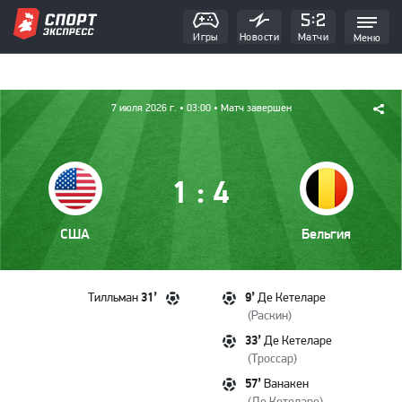
Игры
Новости
Матчи
Меню
7 июля 2026 г.
• 03:00
• Матч завершен
:
1
4
США
Бельгия
31’
9’
Тилльман
Де Кетеларе
(
Раскин
)
33’
Де Кетеларе
(
Троссар
)
57’
Ванакен
(
Де Кетеларе
)