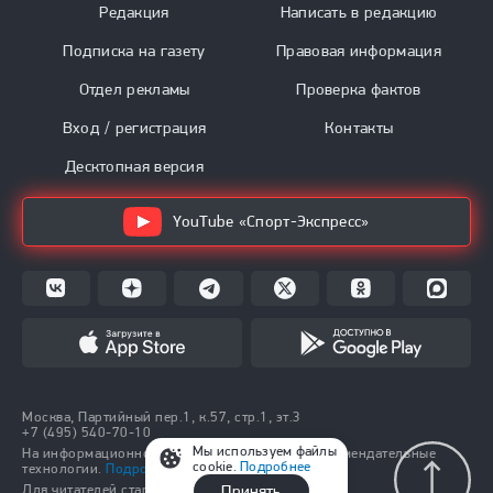
Редакция
Написать в редакцию
Подписка на газету
Правовая информация
Отдел рекламы
Проверка фактов
Вход / регистрация
Контакты
Десктопная версия
YouTube «Спорт-Экспресс»
Москва, Партийный пер.1, к.57, стр.1, эт.3
+7 (495) 540-70-10
Мы используем файлы
На информационном ресурсе применяются рекомендательные
cookie.
Подробнее
технологии.
Подробнее.
Принять
Для читателей старше 18 лет.