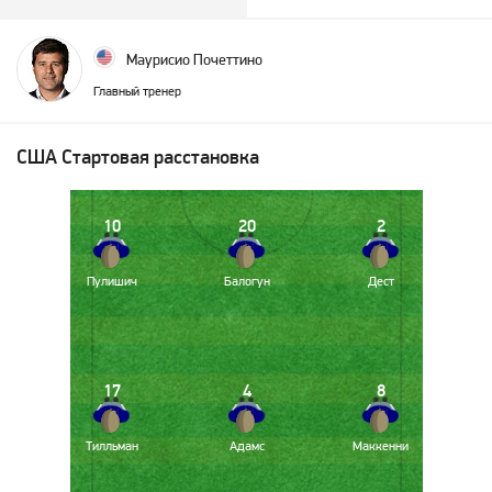
Маурисио Почеттино
Главный тренер
США
Стартовая расстановка
10
20
2
Пулишич
Балогун
Дест
17
4
8
Тилльман
Адамс
Маккенни