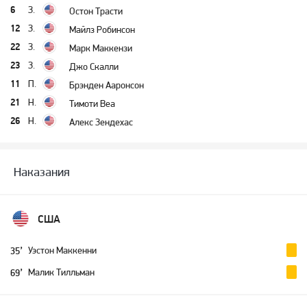
6
З.
Остон Трасти
12
З.
Майлз Робинсон
22
З.
Марк Маккензи
23
З.
Джо Скалли
11
П.
Брэнден Ааронсон
21
Н.
Тимоти Веа
26
Н.
Алекс Зендехас
Наказания
США
Уэстон Маккенни
35’
Малик Тилльман
69’