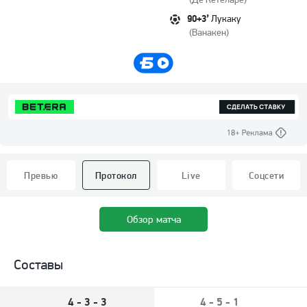
90+3’
Лукаку
(
Ванакен
)
Превью
Протокол
Live
Соцсети
Обзор матча
Составы
4 - 3 - 3
4 - 5 - 1