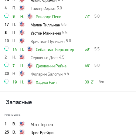
Алекс Фримен
4
П.
5.0
Тайлер Адамс
9
5.0
Н.
72'
Рикардо Пепи
17
П.
6.5
Малик Тилльман
8
П.
5.5
Уэстон Маккенни
10
Н.
5.0
Кристиан Пулишич
14
5.5
П.
59'
Себастиан Берхалтер
2
Н.
4.5
Сержиньо Дест
7
5.0
П.
46'
Джованни Рейна
20
Н.
5.5
Фоларин Балогун
19
б/о
Н.
90+2'
Хаджи Райт
Запасные
Игрок
Оценка
1
В.
Мэтт Тернер
25
В.
Крис Брейди