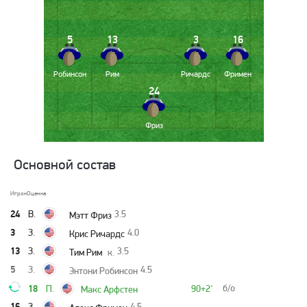
5
13
3
16
Робинсон
Рим
Ричардс
Фримен
24
Фриз
Основной состав
Игрок
Оценка
24
В.
3.5
Мэтт Фриз
3
З.
4.0
Крис Ричардс
13
З.
3.5
Тим Рим
к.
5
З.
4.5
Энтони Робинсон
18
б/о
П.
90+2'
Макс Арфстен
16
З.
4.5