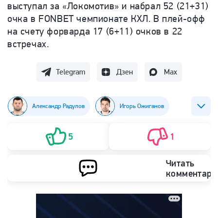
выступал за «Локомотив» и набрал 52 (21+31)
очка в FONBET чемпионате КХЛ. В плей-офф
на счету форварда 17 (6+11) очков в 22
встречах.
Telegram
Дзен
Max
Александр Радулов
Игорь Ожиганов
Хоккей
ХК Динамо (Москва)
5
1
Читать
комментари