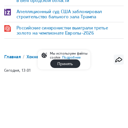
в Белгородской области
Апелляционный суд США заблокировал
строительство бального зала Трампа
Российские синхронистки выиграли третье
золото на чемпионате Европы-2026
Мы используем файлы
Главная
Хоккей
КХЛ
cookie.
Подробнее
Принять
Сегодня, 13:01
СКА подписал контракт с
защитником Миромановым
Сергей Филин