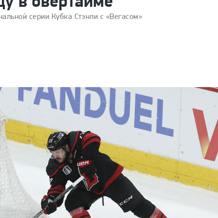
ду в овертайме
нальной серии Кубка Стэнли с «Вегасом»