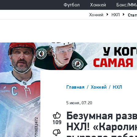
Футбол
Хоккей
Бокс/ММ
Хоккей
НХЛ
Стат
Главная
Хоккей
НХЛ
5 июня, 07:20
Безумная разв
109
НХЛ! «Кароли