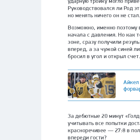
ударную тройку могло привес
Руководствовался ли Род э
но менять ничего он не стал
Возможно, именно поэтому в
начала с давления. Но как 
зоне, сразу получили резул
вперед, а за чужой синей л
бросил в угол и открыл счет
Айкел 
форвар
За дебютные 20 минут «Голд
учитывать все попытки дост
красноречивее — 27:8 в поль
впереди гости?