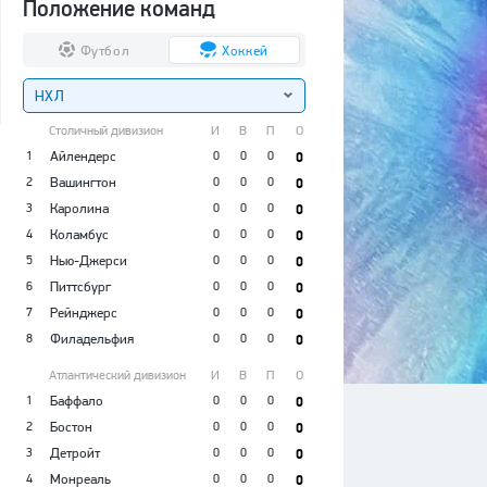
Положение команд
Футбол
Хоккей
НХЛ
Столичный дивизион
И
В
П
О
1
Айлендерс
0
0
0
0
2
Вашингтон
0
0
0
0
3
Каролина
0
0
0
0
4
Коламбус
0
0
0
0
5
Нью-Джерси
0
0
0
0
6
Питтсбург
0
0
0
0
7
Рейнджерс
0
0
0
0
8
Филадельфия
0
0
0
0
Атлантический дивизион
И
В
П
О
1
Баффало
0
0
0
0
2
Бостон
0
0
0
0
3
Детройт
0
0
0
0
4
Монреаль
0
0
0
0