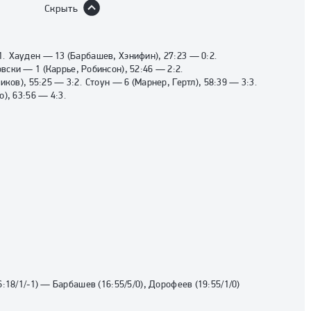
Скрыть
1
.
Хауден
—
13
(
Барбашев
,
Хэнифин
)
,
27:23
—
0:2
.
овски
—
1
(
Каррье
,
Робинсон
)
,
52:46
—
2:2
.
ников
)
,
55:25
—
3:2
.
Стоун
—
6
(
Марнер
,
Гертл
)
,
58:39
—
3:3
.
о
)
,
63:56
—
4:3
.
6:18/1/-1
)
—
Барбашев
(
16:55/5/0
)
,
Дорофеев
(
19:55/1/0
)