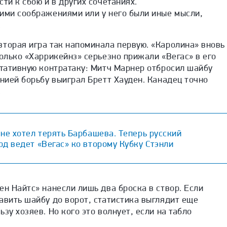
ти к сбою и в других сочетаниях.
тими соображениями или у него были иные мысли,
.
торая игра так напоминала первую. «Каролина» вновь
только «Харрикейнз» серьезно прижали «Вегас» в его
ьтативную контратаку: Митч Марнер отбросил шайбу
инией борьбу выиграл Бретт Хауден. Канадец точно
.
не хотел терять Барбашева. Теперь русский
д ведет «Вегас» ко второму Кубку Стэнли
ен Найтс» нанесли лишь два броска в створ. Если
авить шайбу до ворот, статистика выглядит еще
зу хозяев. Но кого это волнует, если на табло