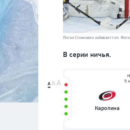
Логан Стэнковен забивает гол.
Фото
В серии ничья.
Н
5 
Каролина