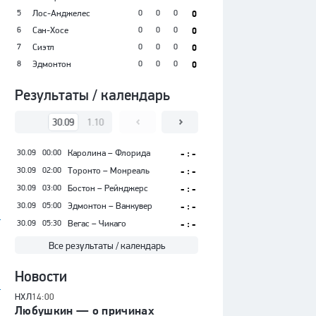
5
Лос-Анджелес
0
0
0
0
6
Сан-Хосе
0
0
0
0
7
Сиэтл
0
0
0
0
8
Эдмонтон
0
0
0
0
Результаты / календарь
30.09
1.10
2.10
3.10
4.10
5.10
30.09
00:00
Каролина – Флорида
- : -
30.09
02:00
Торонто – Монреаль
- : -
30.09
03:00
Бостон – Рейнджерс
- : -
30.09
05:00
Эдмонтон – Ванкувер
- : -
30.09
05:30
Вегас – Чикаго
- : -
Все результаты / календарь
Новости
НХЛ
14:00
Любушкин — о причинах