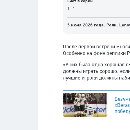
Счет в серии
1 - 1
5 июня 2026 года
.
Роли. Leno
После первой встречи многи
Особенно на фоне реплики Р
«У них была одна хорошая с
должны играть хорошо, если
лучшие игроки должны наби
Безум
«Вегас
побед