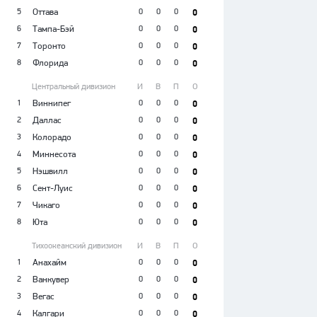
5
Оттава
0
0
0
0
6
Тампа-Бэй
0
0
0
0
7
Торонто
0
0
0
0
8
Флорида
0
0
0
0
Центральный дивизион
И
В
П
О
1
Виннипег
0
0
0
0
2
Даллас
0
0
0
0
3
Колорадо
0
0
0
0
4
Миннесота
0
0
0
0
5
Нэшвилл
0
0
0
0
6
Сент-Луис
0
0
0
0
7
Чикаго
0
0
0
0
8
Юта
0
0
0
0
Тихоокеанский дивизион
И
В
П
О
1
Анахайм
0
0
0
0
2
Ванкувер
0
0
0
0
3
Вегас
0
0
0
0
4
Калгари
0
0
0
0