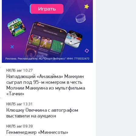
НХЛ
6 авг 10:27
Нападающий «Анахайма» Маккуин
сыграл под 95-м номером в честь
Молнии Маккуина из мультфильма
«Тачки»
НХЛ
5 авг 13:31
Клюшку Овечкина с автографом
выставили на аукцион
НХЛ
5 авг 09:39
Генменеджер «Миннесоты»