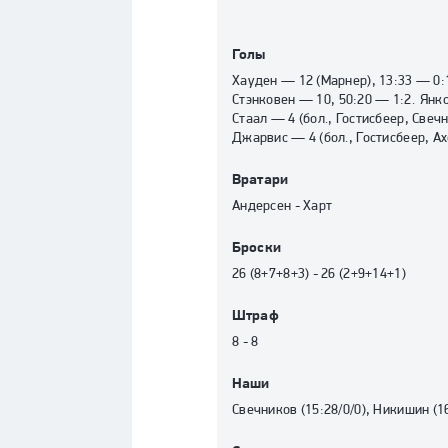
Голы
Хауден
—
12
(
Марнер
)
,
13:33
—
0:
Стэнковен
—
10
,
50:20
—
1:2
.
Янк
Стаал
—
4
(
бол.
,
Гостисбеер
,
Свеч
Джарвис
—
4
(
бол.
,
Гостисбеер
,
Ах
Вратари
Андерсен
-
Харт
Броски
26 (8+7+8+3) - 26 (2+9+14+1)
Штраф
8 - 8
Наши
Свечников
(
15:28/0/0
)
,
Никишин
(
1