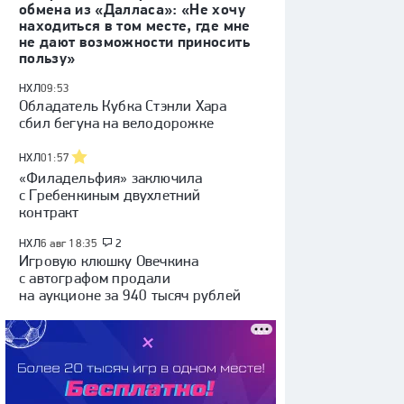
обмена из «Далласа»: «Не хочу
находиться в том месте, где мне
не дают возможности приносить
пользу»
НХЛ
09:53
Обладатель Кубка Стэнли Хара
сбил бегуна на велодорожке
НХЛ
01:57
«Филадельфия» заключила
с Гребенкиным двухлетний
контракт
НХЛ
6 авг 18:35
2
Игровую клюшку Овечкина
с автографом продали
на аукционе за 940 тысяч рублей