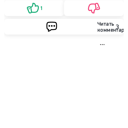
ХК Вегас Голден Найтс
ХК Каролина Харрикейнз
1
Читать
3
комментари