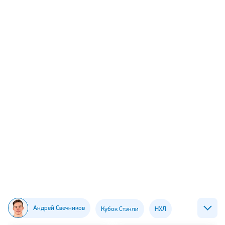
Андрей Свечников
Кубок Стэнли
НХЛ