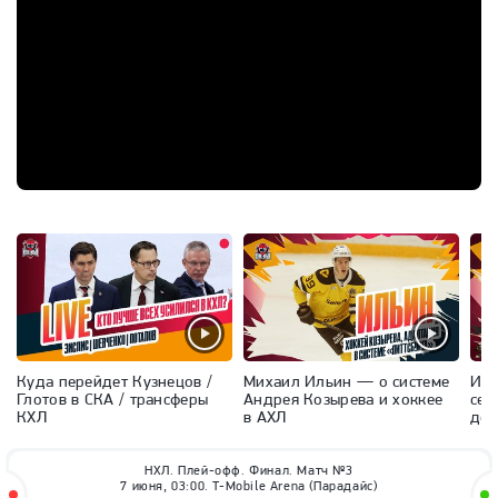
Куда перейдет Кузнецов /
Михаил Ильин — о системе
Иль
Глотов в СКА / трансферы
Андрея Козырева и хоккее
сез
КХЛ
в АХЛ
дос
НХЛ. Плей-офф. Финал. Матч №3
7 июня, 03:00. T-Mobile Arena (Парадайс)