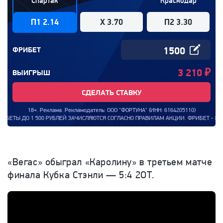
Спартак
Краснодар
П1 2.14
X 3.70
П2 3.30
ФРИБЕТ
3 210
₽
ВЫИГРЫШ
СДЕЛАТЬ СТАВКУ
18+. Реклама. Рекламодатель: ООО "ФОРТУНА" (ИНН: 6164205110)
ДО 1 500 РУБЛЕЙ ЗАЧИСЛЯЮТСЯ СОГЛАСНО ПРАВИЛАМ АКЦИИ. ФРИБЕТ - ПРЕДОСТА
«Вегас» обыграл «Каролину» в третьем матче
финала Кубка Стэнли — 5:4 2ОТ.