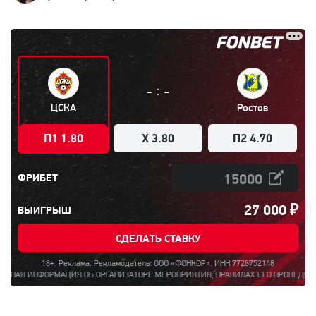
:
-
-
ЦСКА
Ростов
П1 1.80
X 3.80
П2 4.70
ФРИБЕТ
27 000
₽
ВЫИГРЫШ
СДЕЛАТЬ СТАВКУ
18+. Реклама. Рекламодатель: ООО «ФОНКОР». ИНН 7726752148
 ИНФОРМАЦИЯ ОБ ОРГАНИЗАТОРЕ МЕРОПРИЯТИЯ, ПРАВИЛАХ ЕГО ПРОВЕДЕНИЯ, КОЛИЧ