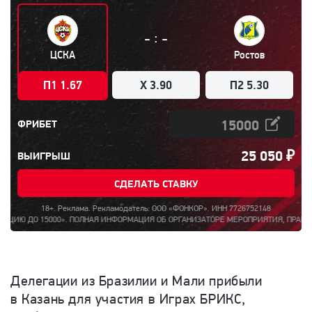
:
-
-
ЦСКА
Ростов
П1 1.67
X 3.90
П2 5.30
ФРИБЕТ
25 050
₽
ВЫИГРЫШ
СДЕЛАТЬ СТАВКУ
18+. Реклама. Рекламодатель: ООО «ФОНКОР». ИНН 7726752148
О 15000». ПОЛНАЯ ИНФОРМАЦИЯ ОБ ОРГАНИЗАТОРЕ МЕРОПРИЯТИЯ, ПРАВИЛАХ ЕГО П
Делегации из Бразилии и Мали прибыли
в Казань для участия в Играх БРИКС,