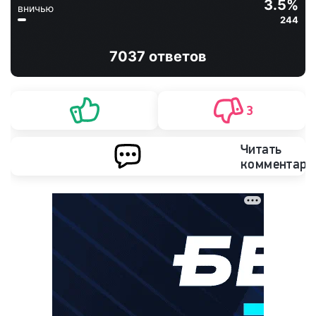
3.5
%
вничью
244
7037
ответов
3
Читать
комментари