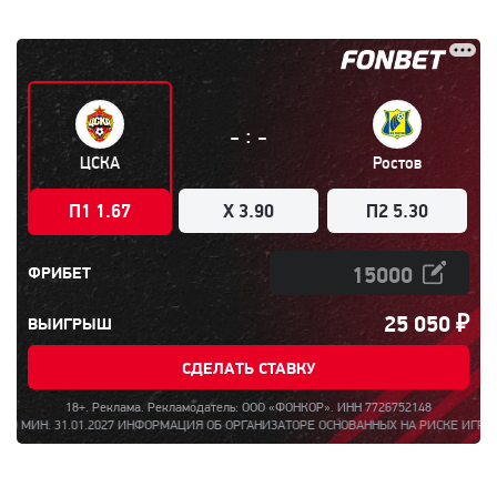
:
-
-
ЦСКА
Ростов
П1 1.67
X 3.90
П2 5.30
ФРИБЕТ
25 050
₽
ВЫИГРЫШ
СДЕЛАТЬ СТАВКУ
18+. Реклама. Рекламодатель: ООО «ФОНКОР». ИНН 7726752148
.01.2027 ИНФОРМАЦИЯ ОБ ОРГАНИЗАТОРЕ ОСНОВАННЫХ НА РИСКЕ ИГР, ПАРИ, О ПР