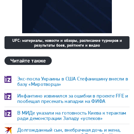
UFC: материалы, новости и обзоры, расписание турниров и
результаты боев, рейтинги и видео
Читайте также
Экс-посла Украины в США Стефанишину внесли в
базу «Миротворца»
Инфантино извинился за ошибки в проекте FFE и
пообещал пресекать нападки на ФИФА
В МИДе указали на готовность Киева к терактам
ради демонстрации Западу «успехов»
Долгожданный сын, внебрачная дочь и жена,