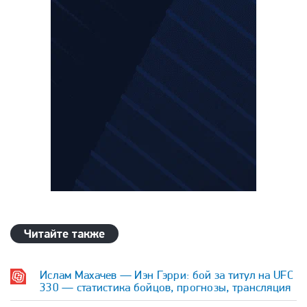
Читайте также
Ислам Махачев — Иэн Гэрри: бой за титул на UFC
330 — статистика бойцов, прогнозы, трансляция