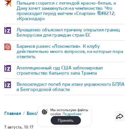
Пальцев ссорится с легендой красно-белых, а
Даку хочет замахнуться на чемпионство. Что
происходит перед матчем «Спартак» &#8212;
«Краснодар»
Лукашенко объяснил причину открытия границ
Белоруссии для граждан стран ЕС
Баринов разнес «Локомотив». К клубу
действительно много вопросов, на которые пора
ответить
Апелляционный суд США заблокировал
строительство бального зала Трампа
Велосипедист погиб при атаке украинского БПЛА
в Белгородской области
Мы используем файлы
Главная
Бокс/ММА
ММА
UFC
cookie.
Подробнее
Принять
7 августа, 10:17