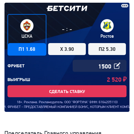
:
-
-
ЦСКА
Ростов
П1 1.68
X 3.90
П2 5.30
ФРИБЕТ
2 520
₽
ВЫИГРЫШ
СДЕЛАТЬ СТАВКУ
18+. Реклама. Рекламодатель: ООО "ФОРТУНА" (ИНН: 6164205110)
Т - ПРЕДОСТАВЛЯЕМЫЙ КОМПАНИЕЙ БОНУС, КОТОРЫМ КЛИЕНТ КОМПАНИИ МОЖЕТ ВОСП
Председатель Главного управления