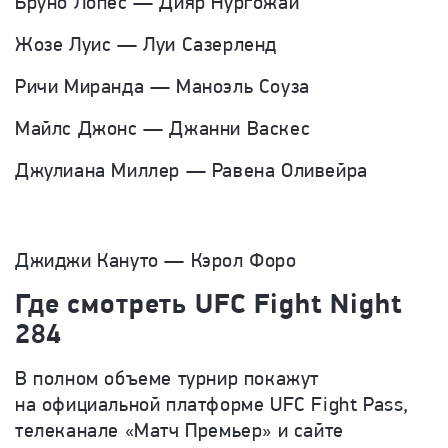
Бруно Лопес — Дияр Нургожай
Жозе Луис — Луи Сазерленд
Ричи Миранда — Маноэль Соуза
Майлс Джонс — Джанни Васкес
Джулиана Миллер — Равена Оливейра
Джиджи Кануто — Кэрол Форо
Где смотреть UFC Fight Night
284
В полном объеме турнир покажут
на официальной платформе UFC Fight Pass,
телеканале «Матч Премьер» и сайте