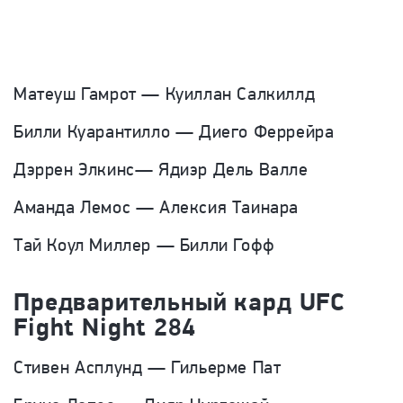
Матеуш Гамрот — Куиллан Салкиллд
Билли Куарантилло — Диего Феррейра
Дэррен Элкинс— Ядиэр Дель Валле
Аманда Лемос — Алексия Таинара
Тай Коул Миллер — Билли Гофф
Предварительный кард
UFC
Fight Night 284
Стивен Асплунд — Гильерме Пат