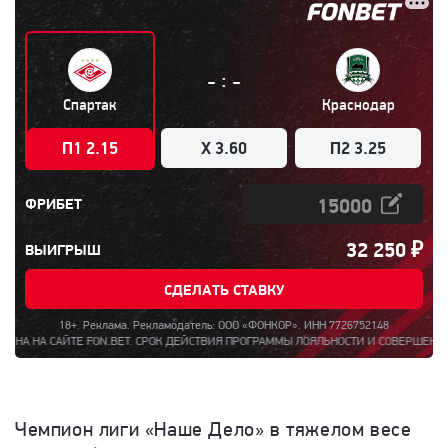
:
-
-
Спартак
Краснодар
П1 2.15
X 3.60
П2 3.25
ФРИБЕТ
32 250
₽
ВЫИГРЫШ
СДЕЛАТЬ СТАВКУ
18+. Реклама. Рекламодатель: ООО «ФОНКОР». ИНН 7726752148
BET. СРОК ДЕЙСТВИЯ ПРОГРАММЫ ЛОЯЛЬНОСТИ И СОВЕРШЕНИЯ АКЦЕПТА – С 14 Ч. 
Чемпион лиги «Наше Дело» в тяжелом весе