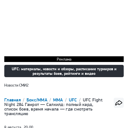
Реклама
UFC: материалы, новости и обзоры, расписание турниров и
результаты боев, рейтинги и видео
Новости СМИ2
Главная
Бокс/ММА
ММА
UFC
UFC Fight
Night 284 Гамрот — Салкилд: полный кард,
список боев, время начала — где смотреть
трансляцию
8 августа, 20:00