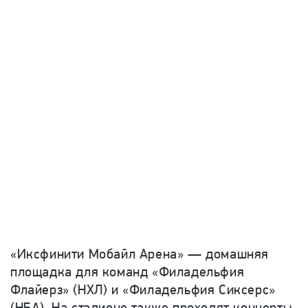
«Иксфинити Мобайл Арена» — домашняя
площадка для команд «Филадельфия
Флайерз» (НХЛ) и «Филадельфия Сиксерс»
(НБА).
На стадионе также проходят концерты