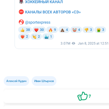
Алексей Кудин
Иван Штырков
7