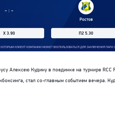
:
-
-
Ростов
X 3.90
П2 5.30
И МОЖЕТ ВОСПОЛЬЗОВАТЬСЯ ДЛЯ ЗАКЛЮЧЕНИЯ ПАРИ С ООО "ФОРТУНА". СРОКИ ПРО
су Алексею Кудину в поединке на турнире RCC Fa
кбоксинга, стал со-главным событием вечера. К