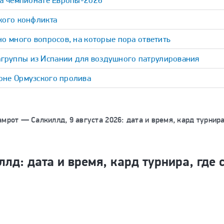
на чемпионате Европы-2026
кого конфликта
о много вопросов, на которые пора ответить
группы из Испании для воздушного патрулирования
оне Ормузского пролива
амрот — Салкиллд, 9 августа 2026: дата и время, кард турнир
ллд: дата и время, кард турнира, где