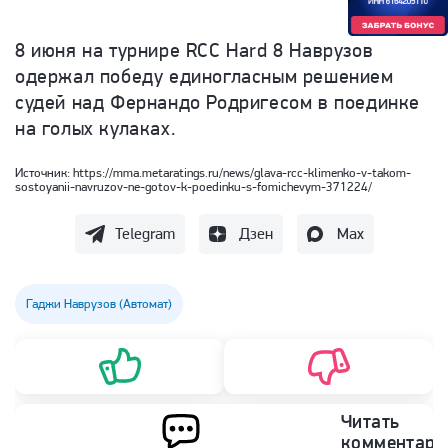
8 июня на турнире RCC Hard 8 Наврузов
одержал победу единогласным решением
судей над Фернандо Родригесом в поединке
на голых кулаках.
Источник:
https://mma.metaratings.ru/news/glava-rcc-klimenko-v-takom-
sostoyanii-navruzov-ne-gotov-k-poedinku-s-fomichevym-371224/
Telegram
Дзен
Max
Гаджи Наврузов (Автомат)
Читать
комментари