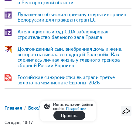
в Белгородской области
Лукашенко объяснил причину открытия границ
Белоруссии для граждан стран ЕС
Апелляционный суд США заблокировал
строительство бального зала Трампа
Долгожданный сын, внебрачная дочь и жена,
которая называла его «дядей Валерой». Как
сложилась личная жизнь у главного тренера
сборной России Карпина
Российские синхронистки выиграли третье
золото на чемпионате Европы-2026
Мы используем файлы
Главная
Бокс/ММА
ММА
UFC
cookie.
Подробнее
Принять
Сегодня, 10:17
Макгрегор сообщил о начале