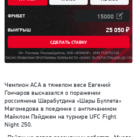
ФРИБЕТ
25 050
₽
ВЫИГРЫШ
СДЕЛАТЬ СТАВКУ
18+. Реклама. Рекламодатель: ООО «ФОНКОР». ИНН 7726752148
О ПРАВИЛАМ ПРОГРАММЫ ЛОЯЛЬНОСТИ «БОНУС ЗА РЕГИСТРАЦИЮ ДО 15000». ПОЛНАЯ
Чемпион АСА в тяжелом весе Евгений
Гончаров высказался о поражении
россиянина Шарабутдина «Шары Буллета»
Магомедова в поединке с англичанином
Майклом Пэйджем на турнире
UFC
Fight
Night
250.