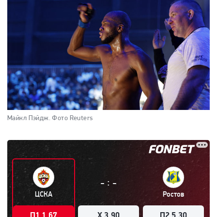
Майкл Пэйдж.
Фото Reuters
:
-
-
ЦСКА
Ростов
П1 1.67
X 3.90
П2 5.30