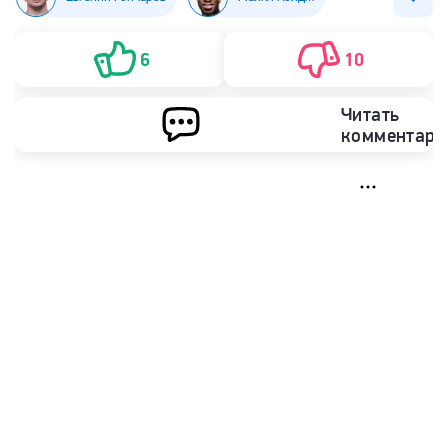
Шарабутдин Магомедов (Шара Буллет)
UFC
6
10
Читать
комментари