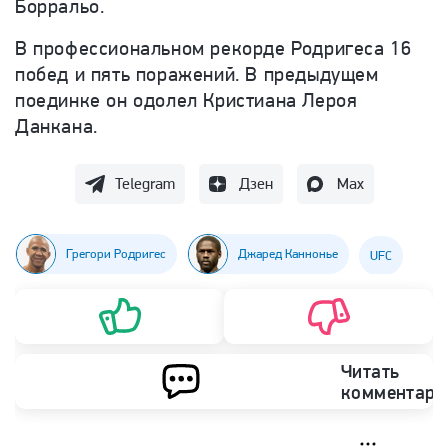
Борральо.
В профессиональном рекорде Родригеса 16
побед и пять поражений. В предыдущем
поединке он одолел Кристиана Лероя
Данкана.
Telegram
Дзен
Max
Грегори Родригес
Джаред Каннонье
UFC
Читать
комментари