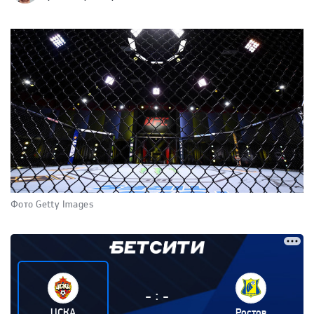
Фото Getty Images
:
-
-
ЦСКА
Ростов