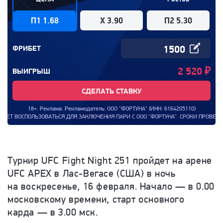
П1 1.68
X 3.90
П2 5.30
ФРИБЕТ
2 520
₽
ВЫИГРЫШ
СДЕЛАТЬ СТАВКУ
18+. Реклама. Рекламодатель: ООО "ФОРТУНА" (ИНН: 6164205110)
СЯ ДЛЯ ЗАКЛЮЧЕНИЯ ПАРИ С ООО "ФОРТУНА". СРОКИ ПРОВЕДЕНИЯ АКЦИИ: С 00:0
Турнир
UFC
Fight
Night 251
пройдет на арене
UFC
APEX
в Лас-Вегасе (США) в ночь
на воскресенье, 16 февраля. Начало — в 0.00
московскому времени, старт основного
карда — в 3.00 мск.