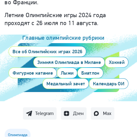
во Франции.
Летние Олимпийские игры 2024 года
проходят с 26 июля по 11 августа.
Главные олимпийские рубрики
Все об Олимпийских играх 2026
Зимняя Олимпиада в Милане
Хоккей
Фигурное катание
Лыжи
Биатлон
Медальный зачет
Календарь ОИ
Telegram
Дзен
Max
Олимпиада