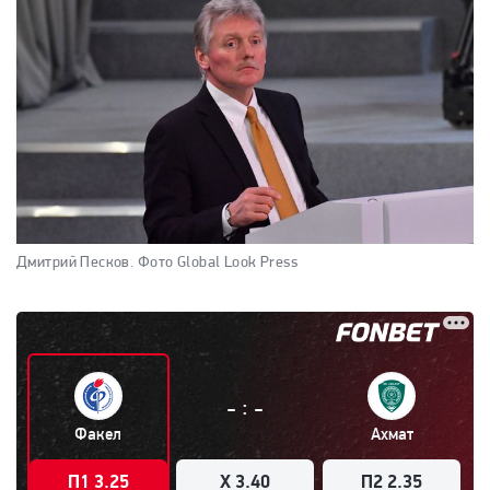
Дмитрий Песков.
Фото Global Look Press
:
-
-
Факел
Ахмат
П1 3.25
X 3.40
П2 2.35