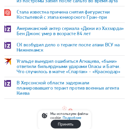
из Костромы забил после сальто во время аута
Стала известна причина снятия фигуристки
Костылевой с этапа юниорского Гран-при
Американский актер сериала «Дюки из Хаззарда»
Бен Джонс умер в возрасте 84 лет
СК возбудил дело о теракте после атаки ВСУ на
Нижнекамск
Угальде вынудил ошибиться Агкацева, «быки»
ответили бильярдными ударами Оласы и Батчи.
Что случилось в матче «Спартак» - «Краснодар»
В Херсонской области задержали
планировавшего теракт против военных агента
Киева
Мы используем файлы
cookie.
Подробнее
Принять