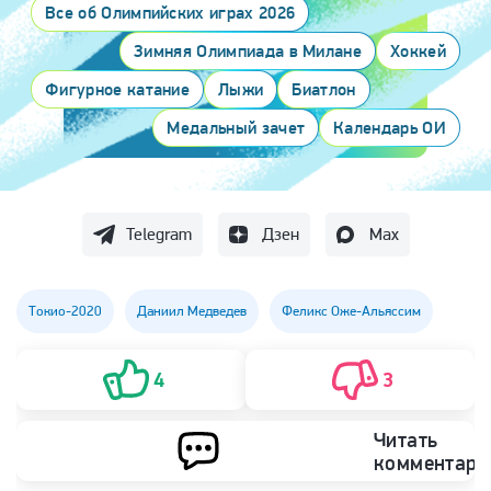
Все об Олимпийских играх 2026
Зимняя Олимпиада в Милане
Хоккей
Фигурное катание
Лыжи
Биатлон
Медальный зачет
Календарь ОИ
Telegram
Дзен
Max
Токио-2020
Даниил Медведев
Феликс Оже-Альяссим
4
3
Читать
комментари