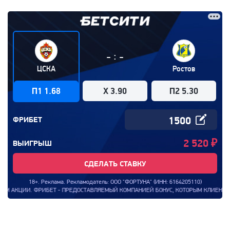
:
-
-
ЦСКА
Ростов
П1 1.68
X 3.90
П2 5.30
ФРИБЕТ
2 520
₽
ВЫИГРЫШ
СДЕЛАТЬ СТАВКУ
18+. Реклама. Рекламодатель: ООО "ФОРТУНА" (ИНН: 6164205110)
ЦИИ. ФРИБЕТ - ПРЕДОСТАВЛЯЕМЫЙ КОМПАНИЕЙ БОНУС, КОТОРЫМ КЛИЕНТ КОМПАНИИ 