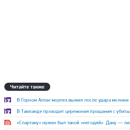
Читайте также
В Горном Алтае морпех выжил после удара молнии 
В Таиланде проходит церемония прощания с убит
«Спартаку» нужен был такой «негодяй». Даку — ли