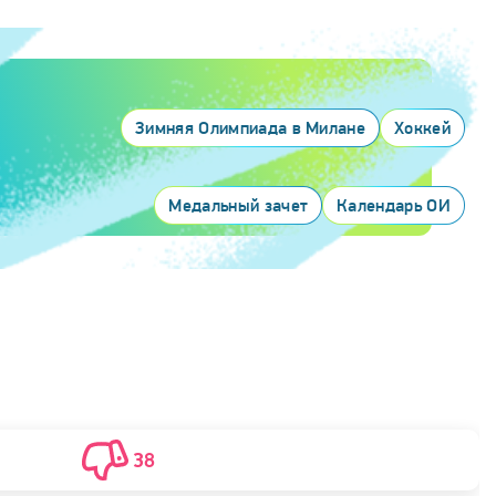
Зимняя Олимпиада в Милане
Хоккей
Медальный зачет
Календарь ОИ
38