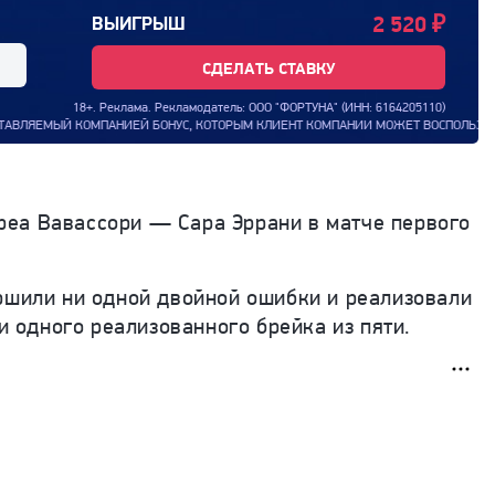
2 520
₽
ВЫИГРЫШ
СДЕЛАТЬ СТАВКУ
18+. Реклама. Рекламодатель: ООО "ФОРТУНА" (ИНН: 6164205110)
БОНУС, КОТОРЫМ КЛИЕНТ КОМПАНИИ МОЖЕТ ВОСПОЛЬЗОВАТЬСЯ ДЛЯ ЗАКЛЮЧЕНИЯ ПАР
реа Вавассори — Сара Эррани в матче первого
ершили ни одной двойной ошибки и реализовали
и одного реализованного брейка из пяти.