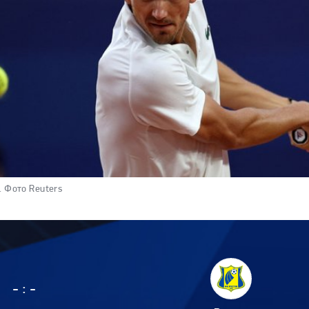
.
Фото Reuters
:
-
-