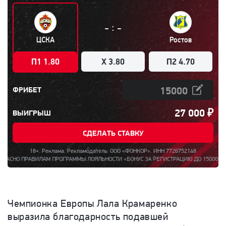
:
-
-
ЦСКА
Ростов
П1 1.80
X 3.80
П2 4.70
ФРИБЕТ
27 000
₽
ВЫИГРЫШ
СДЕЛАТЬ СТАВКУ
18+. Реклама. Рекламодатель: ООО «ФОНКОР». ИНН 7726752148
О ПРАВИЛАМ ПРОГРАММЫ ЛОЯЛЬНОСТИ «БОНУС ЗА РЕГИСТРАЦИЮ ДО 15000». ПОЛНАЯ
Чемпионка Европы Лала Крамаренко
выразила благодарность подавшей