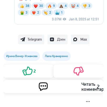
Telegram
Дзен
Max
Ирина Винер-Усманова
Лала Крамаренко
2
Читать
2
комментари