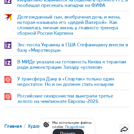
пообещал пресекать нападки на ФИФА
Долгожданный сын, внебрачная дочь и жена,
которая называла его «дядей Валерой». Как
сложилась личная жизнь у главного тренера
сборной России Карпина
Экс-посла Украины в США Стефанишину внесли в
базу «Миротворца»
В МИДе указали на готовность Киева к терактам
ради демонстрации Западу «успехов»
У трансфера Даку в «Спартак» только один
недостаток. Но и он должен стать козырем
Российские синхронистки выиграли третье
золото на чемпионате Европы-2026
Мы используем файлы
Главная
Художественная гимнастика
cookie.
Подробнее
Принять