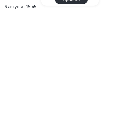
6 августа, 15:45
Спортсменки из России и
Белоруссии выступят на ЧМ по
художественной гимнастике без
национальной символики
Сергей Филин