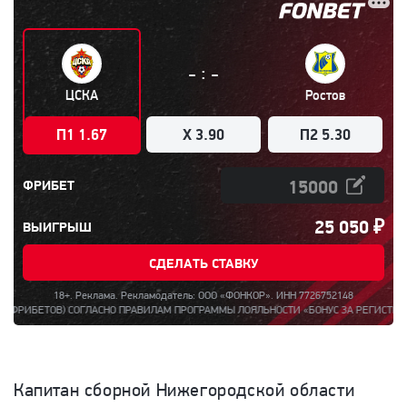
:
-
-
ЦСКА
Ростов
П1 1.67
X 3.90
П2 5.30
ФРИБЕТ
25 050
₽
ВЫИГРЫШ
СДЕЛАТЬ СТАВКУ
18+. Реклама. Рекламодатель: ООО «ФОНКОР». ИНН 7726752148
ОВ) СОГЛАСНО ПРАВИЛАМ ПРОГРАММЫ ЛОЯЛЬНОСТИ «БОНУС ЗА РЕГИСТРАЦИЮ ДО 150
Капитан сборной Нижегородской области