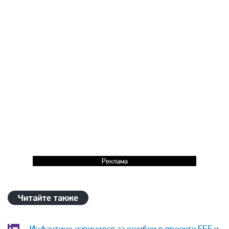
Реклама
Читайте также
Инфантино извинился за ошибки в проекте FFE и