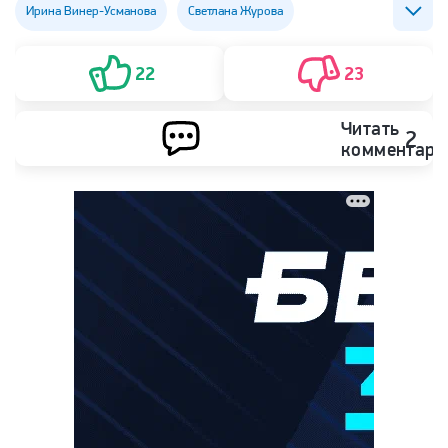
Ирина Винер-Усманова
Светлана Журова
Художественная гимнастика
22
23
Читать
2
комментари