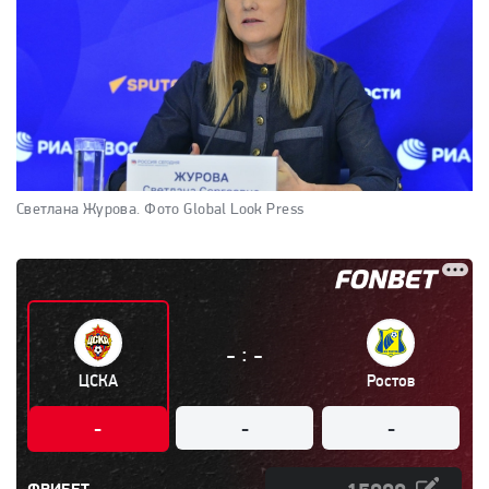
Светлана Журова.
Фото Global Look Press
:
-
-
ЦСКА
Ростов
-
-
-
ФРИБЕТ