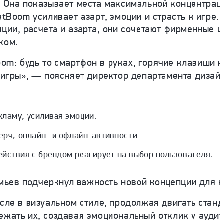
. Она показывает места максимальной концентра
etBoom усиливает азарт, эмоции и страсть к игре
иции, расчета и азарта, они сочетают фирменные 
ком.
m: будь то смартфон в руках, горячие клавиши 
ь игры», — поясняет директор департамента диза
ламу, усиливая эмоции.
ерч, онлайн- и офлайн-активности.
йствия с брендом реагирует на выбор пользователя.
мьев подчеркнул важность новой концепции для 
исле в визуальном стиле, продолжая двигать ста
ежать их, создавая эмоциональный отклик у ауди