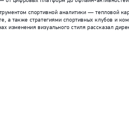
— от цифровых платформ до офлайн-активностей
рументом спортивной аналитики — тепловой кар
те, а также стратегиями спортивных клубов и ко
нах изменения визуального стиля рассказал дир