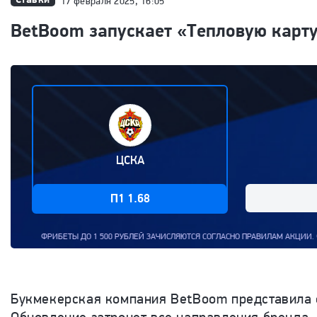
17 февраля 2025, 16:05
BetBoom запускает «Тепловую карту
ЦСКА
П1 1.68
 500 РУБЛЕЙ ЗАЧИСЛЯЮТСЯ СОГЛАСНО ПРАВИЛАМ АКЦИИ. ФРИБЕТ - ПРЕДОСТАВЛЯЕ
Букмекерская компания BetBoom представила о