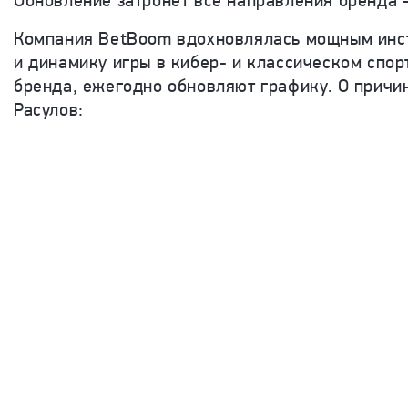
Обновление затронет все направления бренда 
Компания BetBoom вдохновлялась мощным инст
и динамику игры в кибер- и классическом спор
бренда, ежегодно обновляют графику. О причи
Расулов: