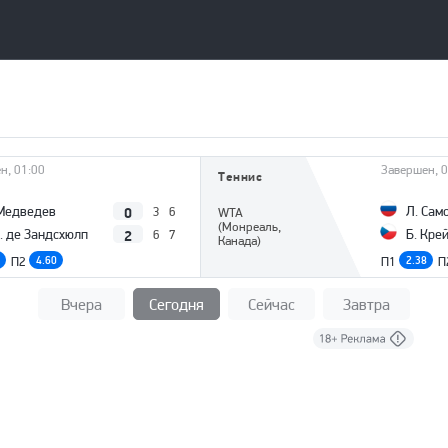
н, 01:00
Завершен, 0
Теннис
0
Медведев
Л. Сам
3
6
WTA
(Монреаль,
2
в. де Зандсхюлп
Б. Кре
6
7
Канада)
П2
4.60
П1
2.38
П
Вчера
Сегодня
Сейчас
Завтра