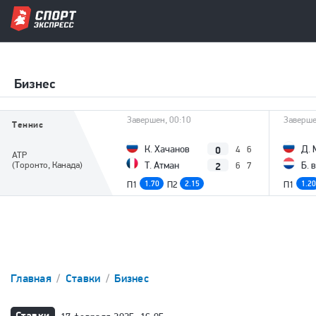
Бизнес
Завершен, 00:10
Заверше
Теннис
0
К. Хачанов
Д. 
4
6
ATP
2
(Торонто, Канада)
Т. Атман
Б. 
6
7
П1
1.70
П2
2.15
П1
1.20
Главная
Ставки
Бизнес
Ставки