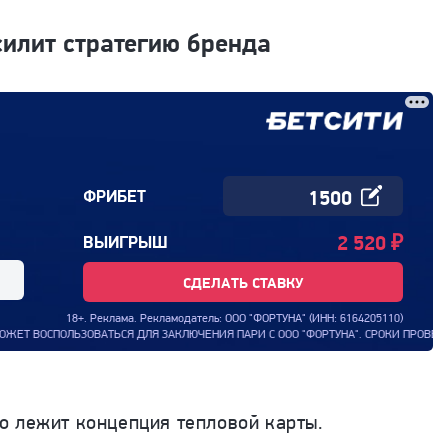
силит стратегию бренда
ФРИБЕТ
2 520
₽
ВЫИГРЫШ
СДЕЛАТЬ СТАВКУ
18+. Реклама. Рекламодатель: ООО "ФОРТУНА" (ИНН: 6164205110)
ЗАКЛЮЧЕНИЯ ПАРИ С ООО "ФОРТУНА". СРОКИ ПРОВЕДЕНИЯ АКЦИИ: С 00:00:00 (М
о лежит концепция тепловой карты.