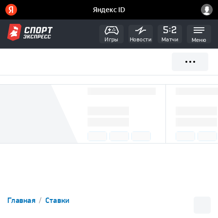
Игры
Новости
Матчи
Меню
Главная
Ставки