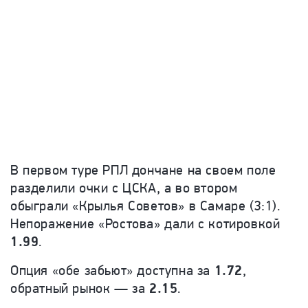
В первом туре РПЛ дончане на своем поле
разделили очки с ЦСКА, а во втором
обыграли «Крылья Советов» в Самаре (3:1).
Непоражение «Ростова» дали с котировкой
1.99
.
Опция «обе забьют» доступна за
1.72
,
обратный рынок — за
2.15
.