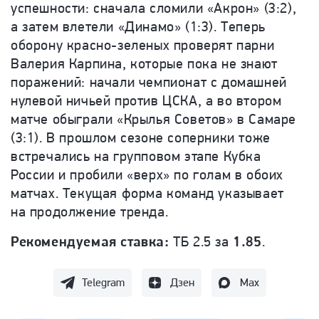
успешности: сначала сломили «Акрон» (3:2),
а затем влетели «Динамо» (1:3). Теперь
оборону красно-зеленых проверят парни
Валерия Карпина, которые пока не знают
поражений: начали чемпионат с домашней
нулевой ничьей против ЦСКА, а во втором
матче обыграли «Крылья Советов» в Самаре
(3:1). В прошлом сезоне соперники тоже
встречались на групповом этапе Кубка
России и пробили «верх» по голам в обоих
матчах. Текущая форма команд указывает
на продолжение тренда.
Рекомендуемая ставка:
ТБ 2.5 за
1.85
.
Telegram
Дзен
Max