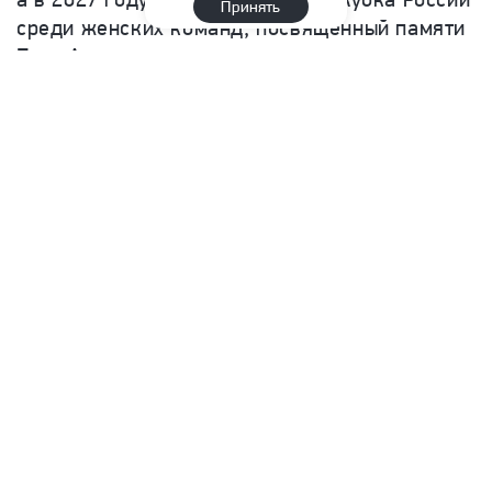
Принять
среди женских команд, посвященный памяти
Гиви Ахвледиани.
Telegram
Дзен
Max
1
Читать
комментари