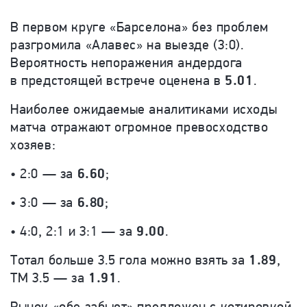
В первом круге «Барселона» без проблем
разгромила «Алавес» на выезде (3:0).
Вероятность непоражения андердога
в предстоящей встрече оценена в
5.01
.
Наиболее ожидаемые аналитиками исходы
матча отражают огромное превосходство
хозяев:
• 2:0 — за
6.60
;
• 3:0 — за
6.80
;
• 4:0, 2:1 и 3:1 — за
9.00
.
Тотал больше 3.5 гола можно взять за
1.89
,
ТМ 3.5 — за
1.91
.
Рынок «обе забьют» предложен с котировкой