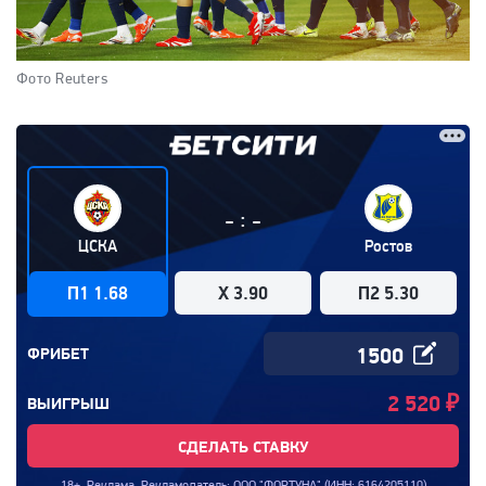
Фото Reuters
:
-
-
ЦСКА
Ростов
П1 1.68
X 3.90
П2 5.30
ФРИБЕТ
2 520
₽
ВЫИГРЫШ
СДЕЛАТЬ СТАВКУ
18+. Реклама. Рекламодатель: ООО "ФОРТУНА" (ИНН: 6164205110)