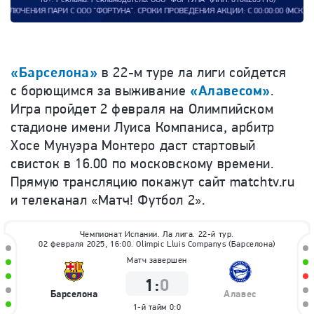
ФОРТУНА". СРОКИ ПРОВЕДЕНИЯ АКЦИИ: С 00:00:00 (МСК) 08.09.2025 ПО 23:59
«Барселона»
в 22-м туре ла лиги сойдется
с борющимся за выживание
«Алавесом»
.
Игра пройдет 2 февраля на Олимпийском
стадионе имени Луиса Компаниса, арбитр
Хосе Мунуэра Монтеро даст стартовый
свисток в 16.00 по московскому времени.
Прямую трансляцию покажут сайт matchtv.ru
и телеканал «Матч! Футбол 2».
Чемпионат Испании. Ла лига. 22-й тур.
02 февраля 2025, 16:00. Olimpic Lluis Companys (Барселона)
Матч завершен
1
:
0
Барселона
Алавес
1-й тайм
0:0