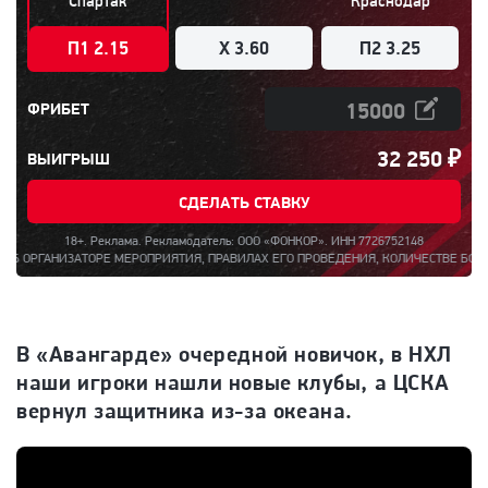
Спартак
Краснодар
П1 2.15
X 3.60
П2 3.25
ФРИБЕТ
32 250
₽
ВЫИГРЫШ
СДЕЛАТЬ СТАВКУ
18+. Реклама. Рекламодатель: ООО «ФОНКОР». ИНН 7726752148
НИЗАТОРЕ МЕРОПРИЯТИЯ, ПРАВИЛАХ ЕГО ПРОВЕДЕНИЯ, КОЛИЧЕСТВЕ БОНУСОВ ПО РЕ
В «Авангарде» очередной новичок, в НХЛ
наши игроки нашли новые клубы, а ЦСКА
вернул защитника из-за океана.