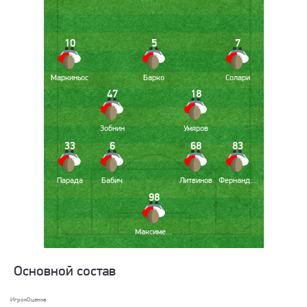
10
5
7
Маркиньос
Барко
Солари
47
18
Зобнин
Умяров
33
6
68
83
Парада
Бабич
Литвинов
Фернандеш
98
Максименко
Основной состав
Игрок
Оценка