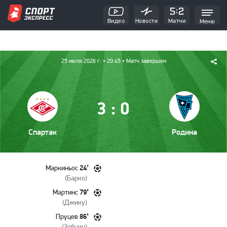
Видео
Новости
Матчи
Меню
25 июля 2026 г.
• 20:45
• Матч завершен
:
3
0
Спартак
Родина
24’
Маркиньос
(
Барко
)
79’
Мартинс
(
Джику
)
86’
Пруцев
(
Зобнин
)