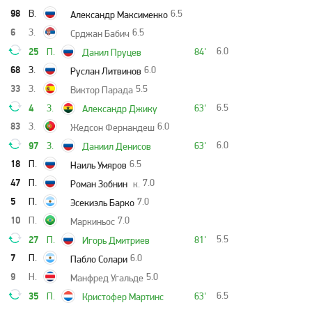
98
В.
6.5
Александр Максименко
6
З.
6.5
Срджан Бабич
25
6.0
П.
84'
Данил Пруцев
68
З.
6.0
Руслан Литвинов
33
З.
5.5
Виктор Парада
4
6.5
З.
63'
Александр Джику
83
З.
6.0
Жедсон Фернандеш
97
6.0
З.
63'
Даниил Денисов
18
П.
6.5
Наиль Умяров
47
П.
7.0
Роман Зобнин
к.
5
П.
7.0
Эсекиэль Барко
10
П.
7.0
Маркиньос
27
5.5
П.
81'
Игорь Дмитриев
7
П.
6.0
Пабло Солари
9
Н.
5.0
Манфред Угальде
35
6.5
П.
63'
Кристофер Мартинс