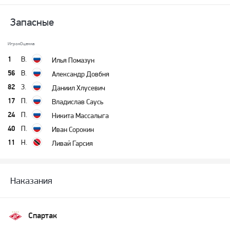
Запасные
Игрок
Оценка
1
В.
Илья Помазун
56
В.
Александр Довбня
82
З.
Даниил Хлусевич
17
П.
Владислав Саусь
24
П.
Никита Массалыга
40
П.
Иван Сорокин
11
Н.
Ливай Гарсия
Наказания
Спартак