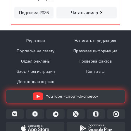
вернулась с очень высоким
Впереди — «Краснодар»
уровнем»
Подписка 2026
Подписка 2026
Подписка 2026
Читать номер
Читать номер
Читать номер
Подписка 2026
Читать номер
Подписка 2026
Читать номер
Редакция
Написать в редакцию
Подписка на газету
Правовая информация
Отдел рекламы
Проверка фактов
Вход / регистрация
Контакты
Десктопная версия
YouTube «Спорт-Экспресс»