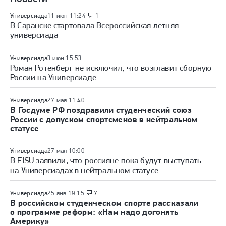
Универсиада
11 июн 11:24
1
В Саранске стартовала Всероссийская летняя
универсиада
Универсиада
3 июн 15:53
Роман Ротенберг не исключил, что возглавит сборную
России на Универсиаде
Универсиада
27 мая 11:40
В Госдуме РФ поздравили студенческий союз
России с допуском спортсменов в нейтральном
статусе
Универсиада
27 мая 10:00
В FISU заявили, что россияне пока будут выступать
на Универсиадах в нейтральном статусе
Универсиада
25 янв 19:15
7
В российском студенческом спорте рассказали
о программе реформ: «Нам надо догонять
Америку»