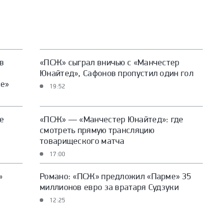
в
«ПСЖ» сыграл вничью с «Манчестер
Юнайтед», Сафонов пропустил один гол
ве»
19:52
е
«ПСЖ» — «Манчестер Юнайтед»: где
смотреть прямую трансляцию
товарищеского матча
17:00
»
Романо: «ПСЖ» предложил «Парме» 35
миллионов евро за вратаря Судзуки
12:25