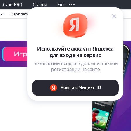
CyberPRO
Ставки
Еще
ры
Зарплаты КХЛ