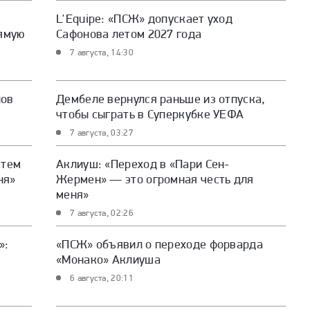
L'Equipe: «ПСЖ» допускает уход
рямую
Сафонова летом 2027 года
7 августа, 14:30
нов
Дембеле вернулся раньше из отпуска,
чтобы сыграть в Суперкубке УЕФА
7 августа, 03:27
 тем
Аклиуш: «Переход в «Пари Сен-
ня»
Жермен» — это огромная честь для
меня»
7 августа, 02:26
»:
«ПСЖ» объявил о переходе форварда
«Монако» Аклиуша
6 августа, 20:11