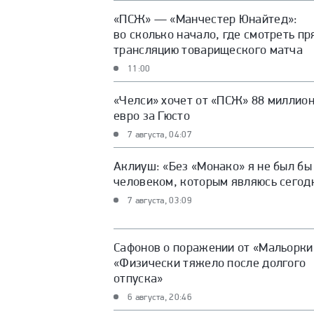
«ПСЖ» — «Манчестер Юнайтед»:
во сколько начало, где смотреть п
трансляцию товарищеского матча
11:00
«Челси» хочет от «ПСЖ» 88 миллио
евро за Гюсто
7 августа, 04:07
Аклиуш: «Без «Монако» я не был бы
человеком, которым являюсь сегод
7 августа, 03:09
Сафонов о поражении от «Мальорки
«Физически тяжело после долгого
отпуска»
6 августа, 20:46