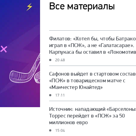
Все материалы
Филатов: «Хотел бы, чтобы Батрако
играл в «ПСЖ», а не «Галатасарае».
Карпукаса бы оставил в «Локомоти
20:48
Сафонов выйдет в стартовом состав
«ПСЖ» в товарищеском матче с
«Манчестер Юнайтед»
17:11
Источник: нападающий «Барселоны
Торрес перейдет в «ПСЖ» за 50
миллионов евро
15:04