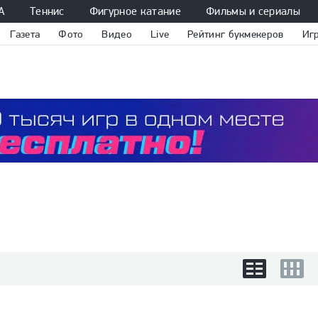
А
Теннис
Фигурное катание
Фильмы и сериалы
Газета
Фото
Видео
Live
Рейтинг букмекеров
Иг