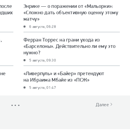
после
Энрике — о поражении от «Мальорки»:
худших
«Сложно дать объективную оценку этому
матчу»
6 августа, 06:28
,
Ферран Торрес на грани ухода из
«Барселоны». Действительно ли ему это
нужно?
5 августа, 09:30
ане
«Ливерпуль» и «Байер» претендуют
на Ибраима Мбайе из «ПСЖ»
5 августа, 01:47
• • •
Далее